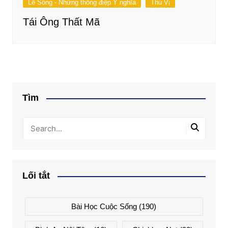
Lẽ Sống - Những thông điệp Ý nghĩa
Thú Vị
Tái Ông Thất Mã
Tìm
Lối tắt
Bài Học Cuộc Sống
(190)