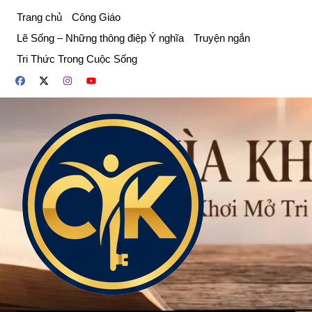
Chuyển
Trang chủ
Công Giáo
đến
Lẽ Sống – Những thông điệp Ý nghĩa
Truyện ngắn
phần
Tri Thức Trong Cuộc Sống
nội
dung