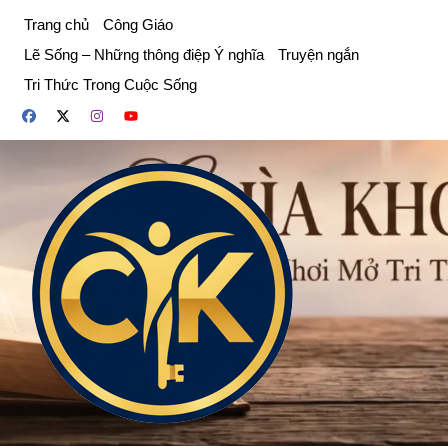
Chuyển
Trang chủ
Công Giáo
đến
Lẽ Sống – Những thông điệp Ý nghĩa
Truyện ngắn
phần
Tri Thức Trong Cuộc Sống
nội
dung