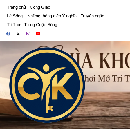
Chuyển
Trang chủ
Công Giáo
đến
Lẽ Sống – Những thông điệp Ý nghĩa
Truyện ngắn
phần
Tri Thức Trong Cuộc Sống
nội
dung