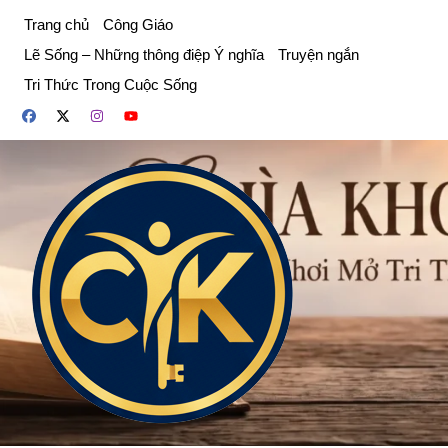
Chuyển
Trang chủ
Công Giáo
đến
Lẽ Sống – Những thông điệp Ý nghĩa
Truyện ngắn
phần
Tri Thức Trong Cuộc Sống
nội
dung