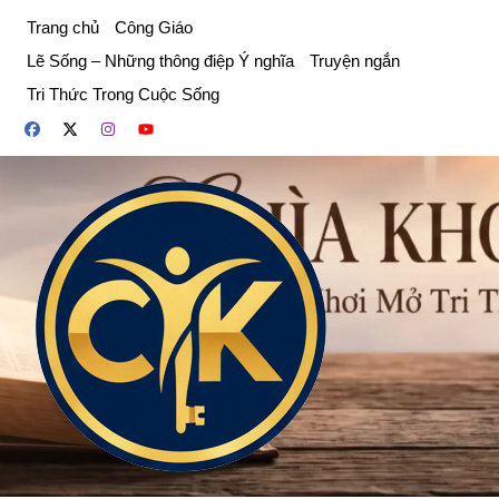
Chuyển
Trang chủ
Công Giáo
đến
Lẽ Sống – Những thông điệp Ý nghĩa
Truyện ngắn
phần
Tri Thức Trong Cuộc Sống
nội
dung