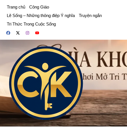
Chuyển
Trang chủ
Công Giáo
đến
Lẽ Sống – Những thông điệp Ý nghĩa
Truyện ngắn
phần
Tri Thức Trong Cuộc Sống
nội
dung