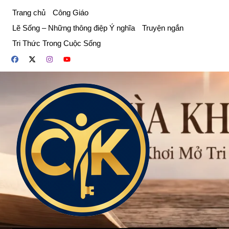
Chuyển
Trang chủ
Công Giáo
đến
Lẽ Sống – Những thông điệp Ý nghĩa
Truyện ngắn
phần
Tri Thức Trong Cuộc Sống
nội
dung