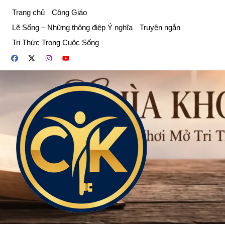
Chuyển
Trang chủ
Công Giáo
đến
Lẽ Sống – Những thông điệp Ý nghĩa
Truyện ngắn
phần
Tri Thức Trong Cuộc Sống
nội
dung