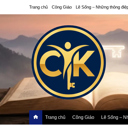
Chuyển
Trang chủ
Công Giáo
Lẽ Sống – Những thông điệ
đến
phần
nội
dung
Trang chủ
Công Giáo
Lẽ Sống – Nh