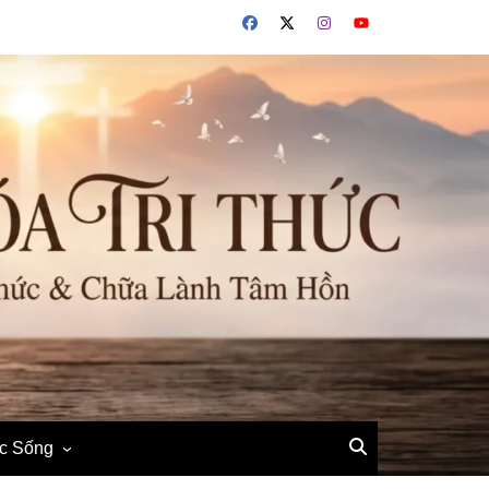
ộc Sống