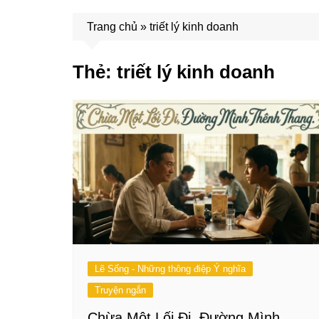
Trang chủ
»
triết lý kinh doanh
Thẻ:
triết lý kinh doanh
Lẽ Sống - Những thông điệp Ý nghĩa
Truyện ngắn
Chừa Một Lối Đi, Đường Mình