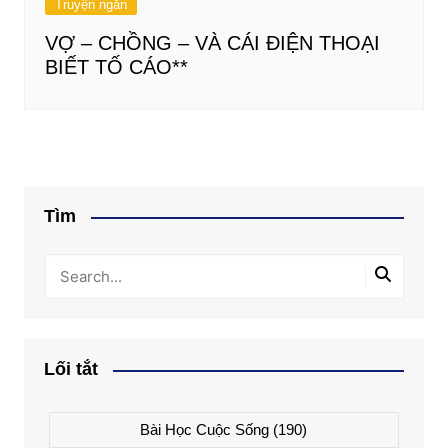
Truyện ngắn
VỢ – CHỒNG – VÀ CÁI ĐIỆN THOẠI
BIẾT TỐ CÁO**
Tìm
Lối tắt
Bài Học Cuộc Sống
(190)