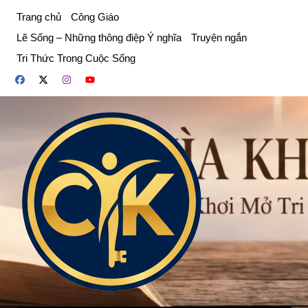
Chuyển
Trang chủ
Công Giáo
đến
Lẽ Sống – Những thông điệp Ý nghĩa
Truyện ngắn
phần
Tri Thức Trong Cuộc Sống
nội
dung