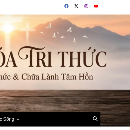
ộc Sống