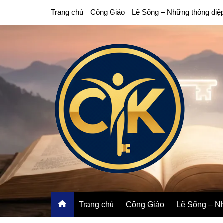
Chuyển
Trang chủ
Công Giáo
Lẽ Sống – Những thông điệ
đến
phần
nội
dung
Trang chủ
Công Giáo
Lẽ Sống – Nh