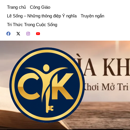
Chuyển
Trang chủ
Công Giáo
đến
Lẽ Sống – Những thông điệp Ý nghĩa
Truyện ngắn
phần
Tri Thức Trong Cuộc Sống
nội
dung