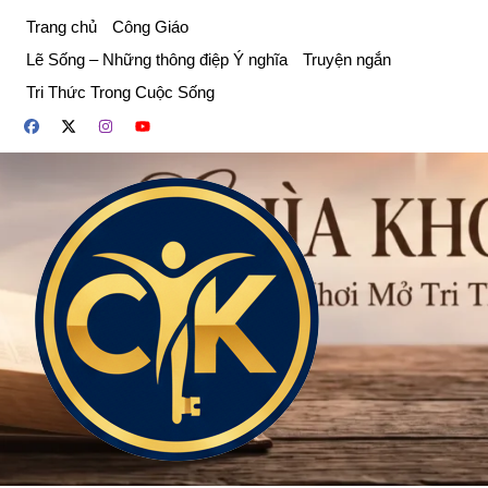
Chuyển
Trang chủ
Công Giáo
đến
Lẽ Sống – Những thông điệp Ý nghĩa
Truyện ngắn
phần
Tri Thức Trong Cuộc Sống
nội
dung