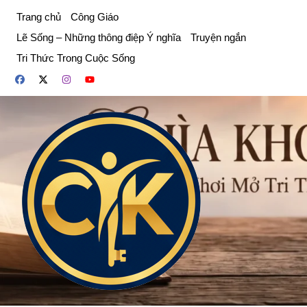
Chuyển
Trang chủ
Công Giáo
đến
Lẽ Sống – Những thông điệp Ý nghĩa
Truyện ngắn
phần
Tri Thức Trong Cuộc Sống
nội
dung