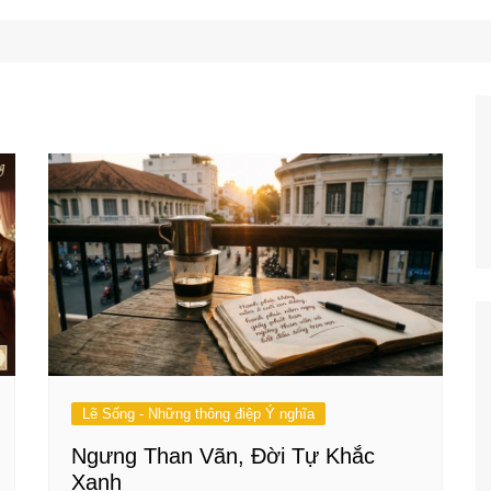
Công Nghệ
Ẩm Thực
Mẹo Vặt
Lẽ Sống - Những thông điệp Ý nghĩa
Ngưng Than Vãn, Đời Tự Khắc
Xanh