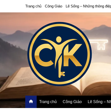
Chuyển
Trang chủ
Công Giáo
Lẽ Sống – Những thông điệ
đến
phần
nội
dung
Trang chủ
Công Giáo
Lẽ Sống – Nh