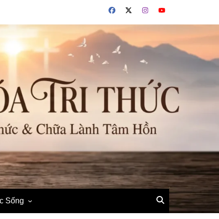
ộc Sống