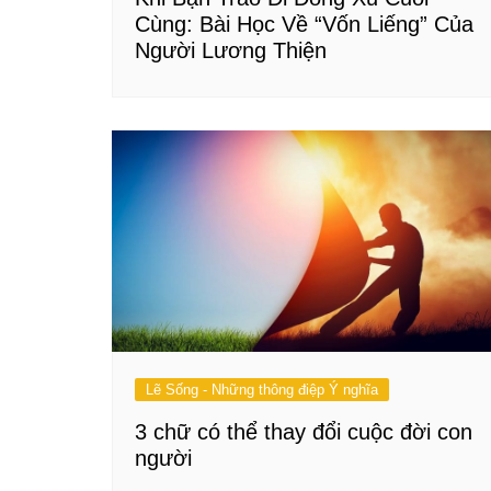
Cùng: Bài Học Về “Vốn Liếng” Của
Người Lương Thiện
Lẽ Sống - Những thông điệp Ý nghĩa
3 chữ có thể thay đổi cuộc đời con
người