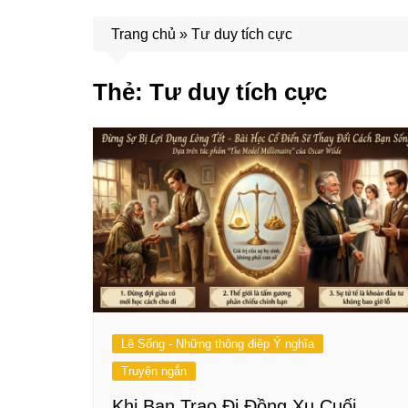
Trang chủ
»
Tư duy tích cực
Thẻ:
Tư duy tích cực
Lẽ Sống - Những thông điệp Ý nghĩa
Truyện ngắn
Khi Bạn Trao Đi Đồng Xu Cuối