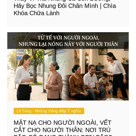
Hãy Bọc Nhung Đôi Chân Mình | Chìa
Khóa Chữa Lành
Lẽ Sống - Những thông điệp Ý nghĩa
MẶT NẠ CHO NGƯỜI NGOÀI, VẾT
CẮT CHO NGƯỜI THÂN: NƠI TRÚ