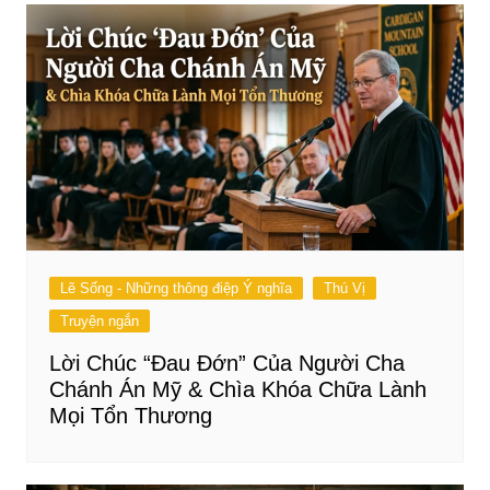
Lẽ Sống - Những thông điệp Ý nghĩa
Thú Vị
Truyện ngắn
Lời Chúc “Đau Đớn” Của Người Cha
Chánh Án Mỹ & Chìa Khóa Chữa Lành
Mọi Tổn Thương