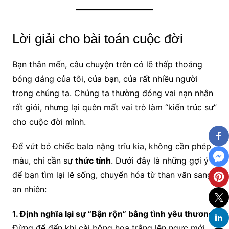
Lời giải cho bài toán cuộc đời
Bạn thân mến, câu chuyện trên có lẽ thấp thoáng
bóng dáng của tôi, của bạn, của rất nhiều người
trong chúng ta. Chúng ta thường đóng vai nạn nhân
rất giỏi, nhưng lại quên mất vai trò làm “kiến trúc sư”
cho cuộc đời mình.
Để vứt bỏ chiếc balo nặng trĩu kia, không cần phép
màu, chỉ cần sự
thức tỉnh
. Dưới đây là những gợi ý
để bạn tìm lại lẽ sống, chuyển hóa từ than vãn sang
an nhiên:
1. Định nghĩa lại sự “Bận rộn” bằng tình yêu thương
Đừng để đến khi cài bông hoa trắng lên ngực mới