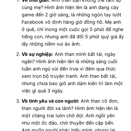
Về thời gian:
Anh than bận không thể tâm sự
cùng mẹ? Hình ảnh hiện lên là anh đang cày
game đến 2 giờ sáng, là những ngón tay lướt
Facebook vô định hàng giờ đồng hồ. Mẹ anh
ở quê, chỉ mong một cuộc gọi 5 phút để nghe
tiếng con, nhưng anh đã đổi 5 phút quý giá ấy
lấy những niềm vui ảo ảnh.
Về sự nghiệp:
Anh than mình bất tài, ngày
ngắn? Hình ảnh hiện lên là những sáng cuối
tuần anh ngủ vùi đến trưa vì đêm qua thức
xem trọn bộ truyện tranh. Anh than bất tài,
nhưng chưa bao giờ anh dám kiên trì làm một
việc gì quá 3 ngày.
Về tình yêu và con người:
Anh than cô đơn,
than người đời xa lánh? Hình ảnh hiện lên là
một chàng trai luôn chờ đợi. Anh ngồi yên
như một ốc đảo, chờ thuyền đến cập bến.
Anh muốn người khác hiểu mình, nhưng lại