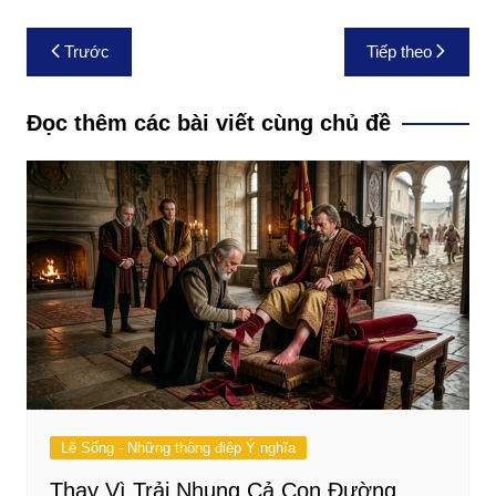
Điều
Trước
Tiếp theo
hướng
bài
Đọc thêm các bài viết cùng chủ đề
viết
Lẽ Sống - Những thông điệp Ý nghĩa
Thay Vì Trải Nhung Cả Con Đường,