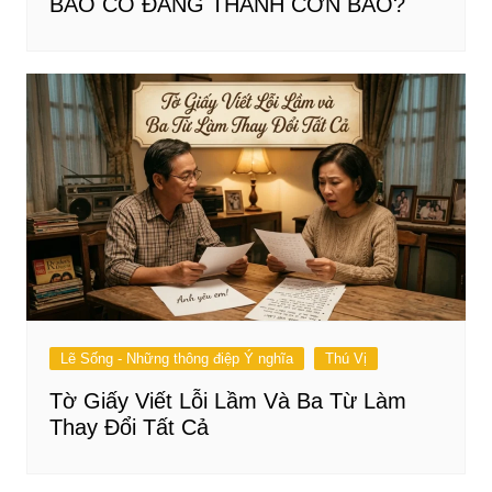
BÃO CÓ ĐANG THÀNH CƠN BÃO?
Lẽ Sống - Những thông điệp Ý nghĩa
Thú Vị
Tờ Giấy Viết Lỗi Lầm Và Ba Từ Làm
Thay Đổi Tất Cả