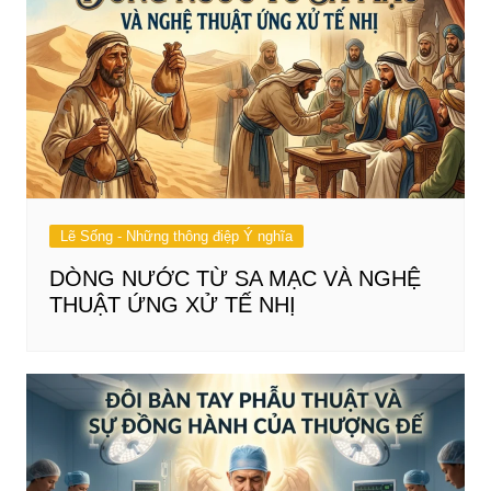
Lẽ Sống - Những thông điệp Ý nghĩa
DÒNG NƯỚC TỪ SA MẠC VÀ NGHỆ
THUẬT ỨNG XỬ TẾ NHỊ