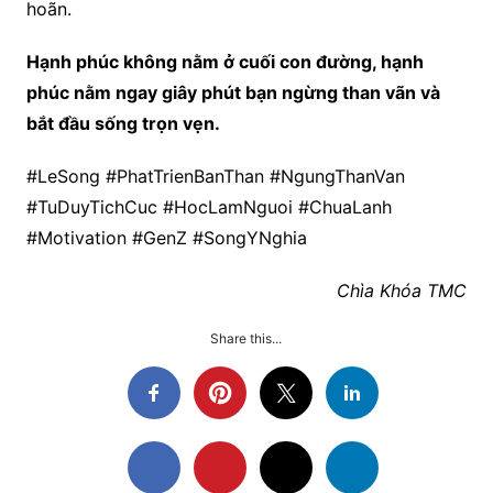
hoãn.
Hạnh phúc không nằm ở cuối con đường, hạnh
phúc nằm ngay giây phút bạn ngừng than vãn và
bắt đầu sống trọn vẹn.
#LeSong #PhatTrienBanThan #NgungThanVan
#TuDuyTichCuc #HocLamNguoi #ChuaLanh
#Motivation #GenZ #SongYNghia
Chìa Khóa TMC
Share this...