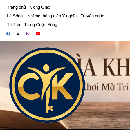
Chuyển
Trang chủ
Công Giáo
đến
Lẽ Sống – Những thông điệp Ý nghĩa
Truyện ngắn
phần
Tri Thức Trong Cuộc Sống
nội
dung