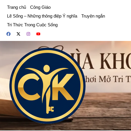
Chuyển
Trang chủ
Công Giáo
đến
Lẽ Sống – Những thông điệp Ý nghĩa
Truyện ngắn
phần
Tri Thức Trong Cuộc Sống
nội
dung