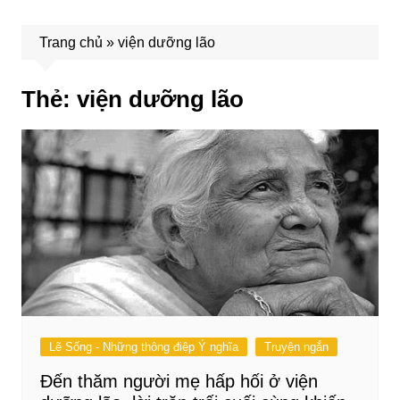
Trang chủ
»
viện dưỡng lão
Thẻ:
viện dưỡng lão
Lẽ Sống - Những thông điệp Ý nghĩa
Truyện ngắn
Đến thăm người mẹ hấp hối ở viện