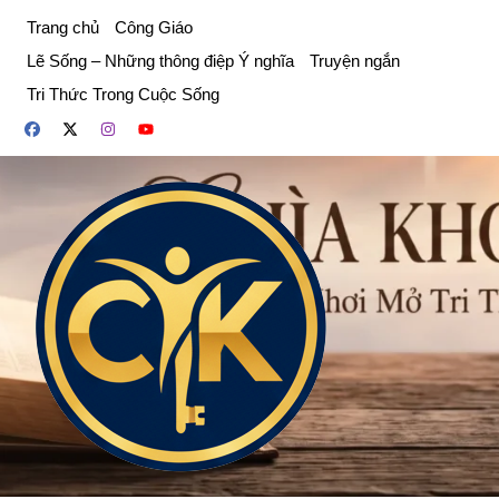
Chuyển
Trang chủ
Công Giáo
đến
Lẽ Sống – Những thông điệp Ý nghĩa
Truyện ngắn
phần
Tri Thức Trong Cuộc Sống
nội
dung