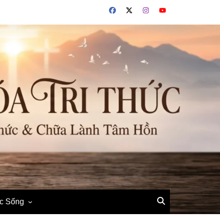
ộc Sống