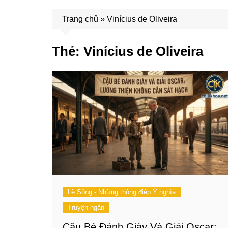
Trang chủ
»
Vinícius de Oliveira
Thẻ:
Vinícius de Oliveira
Lẽ Sống - Những thông điệp Ý nghĩa
Truyện ngắn
Cậu Bé Đánh Giày Và Giải Oscar: