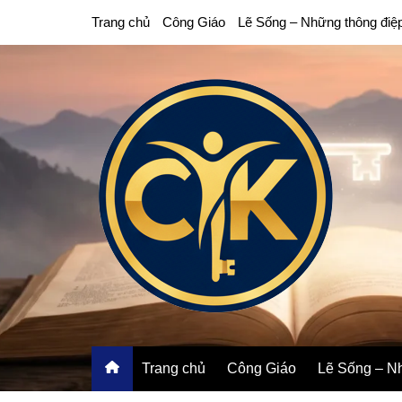
Chuyển
Trang chủ
Công Giáo
Lẽ Sống – Những thông điệ
đến
phần
nội
dung
Trang chủ
Công Giáo
Lẽ Sống – Nh