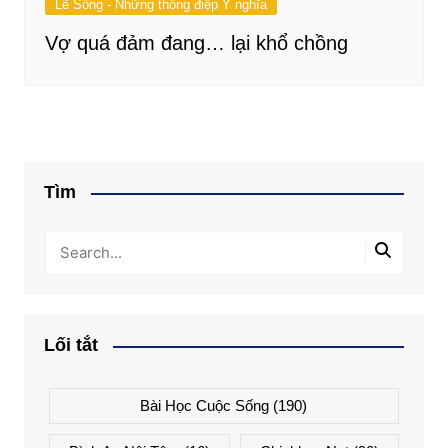
Lẽ Sống - Những thông điệp Ý nghĩa
Vợ quá đảm đang… lại khổ chồng
Tìm
Lối tắt
Bài Học Cuộc Sống
(190)