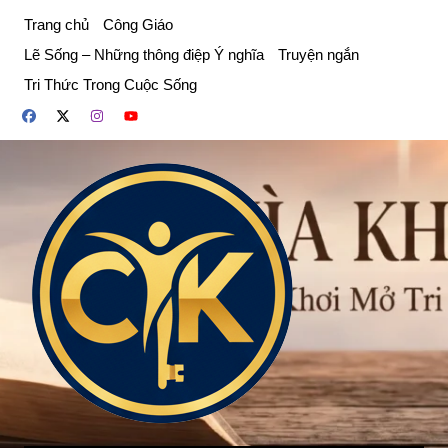
Chuyển
Trang chủ
Công Giáo
đến
Lẽ Sống – Những thông điệp Ý nghĩa
Truyện ngắn
phần
Tri Thức Trong Cuộc Sống
nội
dung