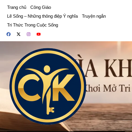
Chuyển
Trang chủ
Công Giáo
đến
Lẽ Sống – Những thông điệp Ý nghĩa
Truyện ngắn
phần
Tri Thức Trong Cuộc Sống
nội
dung