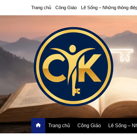
Chuyển
Trang chủ
Công Giáo
Lẽ Sống – Những thông điệ
đến
phần
nội
dung
Trang chủ
Công Giáo
Lẽ Sống – Nh