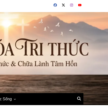
ộc Sống