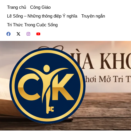
Chuyển
Trang chủ
Công Giáo
đến
Lẽ Sống – Những thông điệp Ý nghĩa
Truyện ngắn
phần
Tri Thức Trong Cuộc Sống
nội
dung