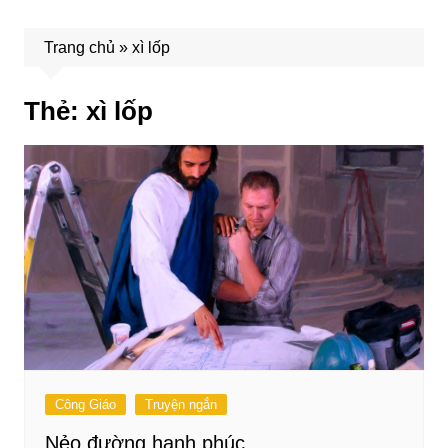
Trang chủ
»
xì lốp
Thẻ:
xì lốp
Công Giáo
Truyện ngắn
Nẻo đường hạnh phúc