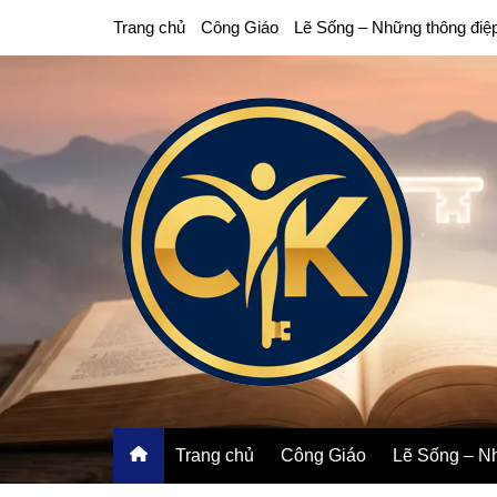
Chuyển
Trang chủ
Công Giáo
Lẽ Sống – Những thông điệ
đến
phần
nội
dung
Trang chủ
Công Giáo
Lẽ Sống – Nh