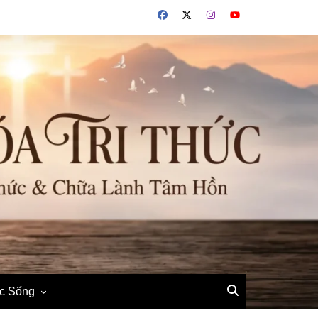
ộc Sống