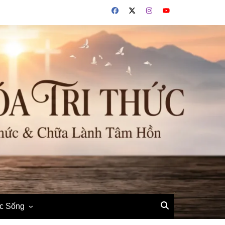
ộc Sống