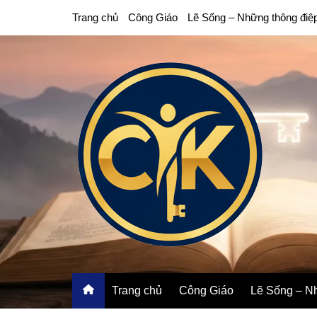
Chuyển
Trang chủ
Công Giáo
Lẽ Sống – Những thông điệ
đến
phần
nội
dung
Trang chủ
Công Giáo
Lẽ Sống – Nh