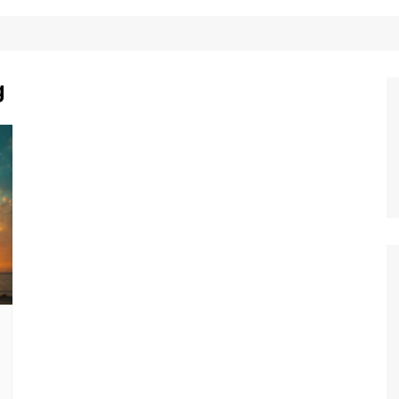
Công Nghệ
Ẩm Thực
Mẹo Vặt
g