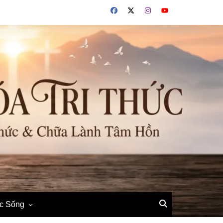
ộc Sống