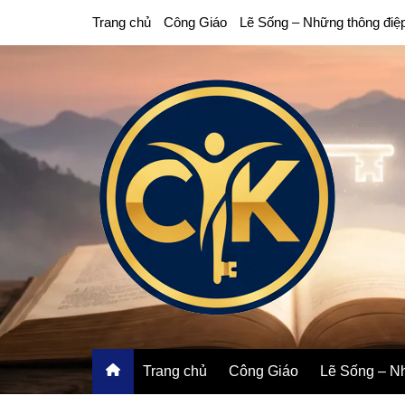
Chuyển
Trang chủ
Công Giáo
Lẽ Sống – Những thông điệ
đến
phần
nội
dung
Trang chủ
Công Giáo
Lẽ Sống – Nh