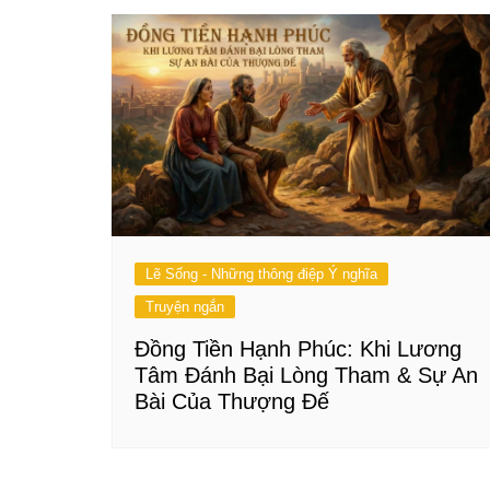
Lẽ Sống - Những thông điệp Ý nghĩa
Truyện ngắn
Đồng Tiền Hạnh Phúc: Khi Lương
Tâm Đánh Bại Lòng Tham & Sự An
Bài Của Thượng Đế