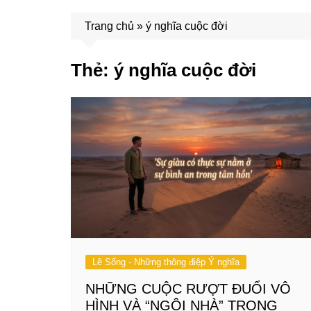
Trang chủ
»
ý nghĩa cuộc đời
Thẻ:
ý nghĩa cuộc đời
Lẽ Sống - Những thông điệp Ý nghĩa
NHỮNG CUỘC RƯỢT ĐUỔI VÔ
HÌNH VÀ “NGÔI NHÀ” TRONG