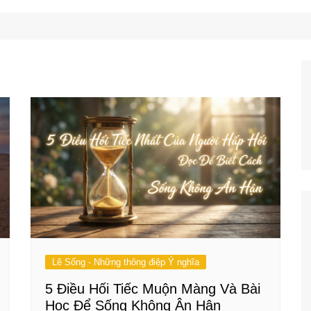
Công Nghệ
Ẩm Thực
Mẹo Vặt
Lẽ Sống - Những thông điệp Ý nghĩa
5 Điều Hối Tiếc Muộn Màng Và Bài
Học Để Sống Không Ân Hận