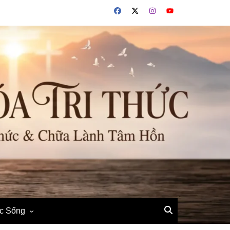
ộc Sống