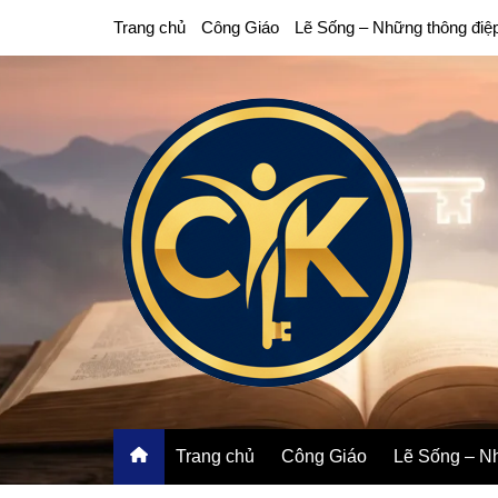
Chuyển
Trang chủ
Công Giáo
Lẽ Sống – Những thông điệ
đến
phần
nội
dung
Trang chủ
Công Giáo
Lẽ Sống – Nh