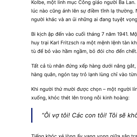
Kolbe, một linh mục Công giáo người Ba Lan. 
lúc nào cũng ánh lên sự điềm tĩnh lạ thường.
người khác và an ủi những ai đang tuyệt vọng
Bi kịch ập đến vào cuối tháng 7 năm 1941. Một 
huy trại Karl Fritzsch ra một mệnh lệnh tàn 
tù để bỏ vào hầm ngầm, bỏ đói cho đến chết
Tất cả tù nhân đứng xếp hàng dưới nắng gắt, 
hàng quân, ngón tay trỏ lạnh lùng chỉ vào từn
Khi người thứ mười được chọn – một người lín
xuống, khóc thét lên trong nỗi kinh hoàng:
“Ôi vợ tôi! Các con tôi! Tôi sẽ k
Tiếng khóc xé lòng ấy vang vọng giữa sân trại