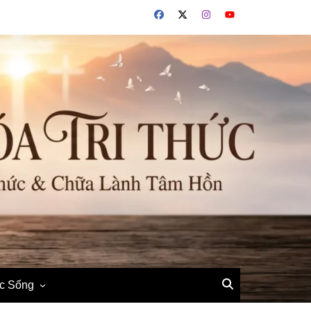
ộc Sống