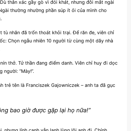
Dù thân xác gầy gò vì đói khát, nhưng đôi mắt ngài
 Ngài thường nhường phần súp ít ỏi của mình cho
.
tù nhân đã trốn thoát khỏi trại. Để răn đe, viên chỉ
khốc: Chọn ngẫu nhiên 10 người từ cùng một dãy nhà
.
nín thở. Tử thần đang điểm danh. Viên chỉ huy đi dọc
g người: “Mày!”.
h trẻ tên là Franciszek Gajowniczek – anh ta đã gục
hông bao giờ được gặp lại họ nữa!”
, nhưng lính canh vẫn lạnh lùng lôi anh đi. Chính