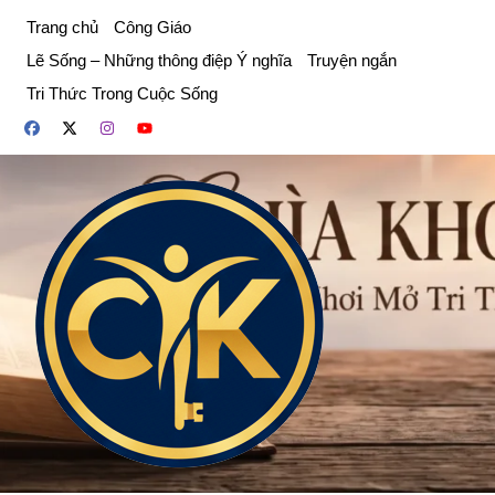
Chuyển
Trang chủ
Công Giáo
đến
Lẽ Sống – Những thông điệp Ý nghĩa
Truyện ngắn
phần
Tri Thức Trong Cuộc Sống
nội
dung