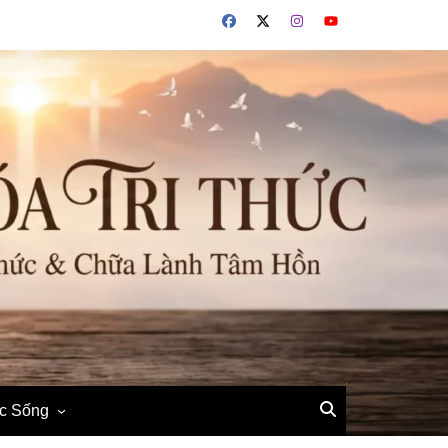
ộc Sống