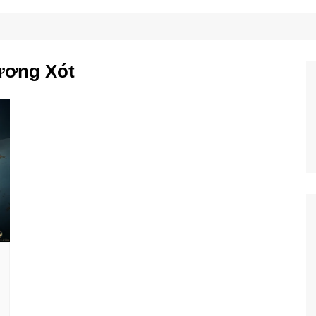
Công Nghệ
Ẩm Thực
Mẹo Vặt
ương Xót