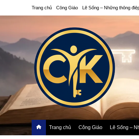
Chuyển
Trang chủ
Công Giáo
Lẽ Sống – Những thông điệ
đến
phần
nội
dung
Trang chủ
Công Giáo
Lẽ Sống – Nh