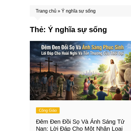
Trang chủ
»
Ý nghĩa sự sống
Thẻ:
Ý nghĩa sự sống
Công Giáo
Đêm Đen Đồi Sọ Và Ánh Sáng Tử
Nạn: Lời Đáp Cho Một Nhân Loại