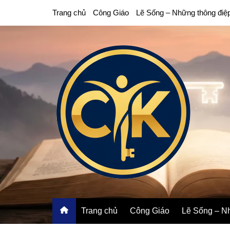
Chuyển
Trang chủ
Công Giáo
Lẽ Sống – Những thông điệ
đến
phần
nội
dung
Trang chủ
Công Giáo
Lẽ Sống – Nh