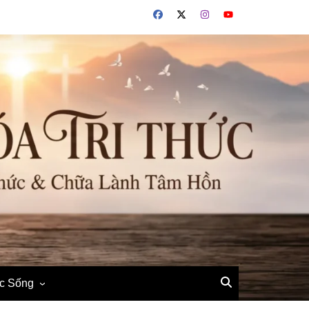
ộc Sống