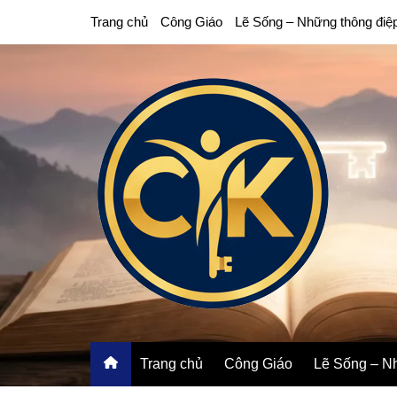
Chuyển
Trang chủ
Công Giáo
Lẽ Sống – Những thông điệ
đến
phần
nội
dung
Trang chủ
Công Giáo
Lẽ Sống – Nh