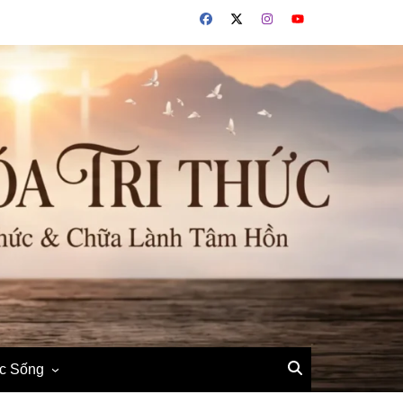
ộc Sống