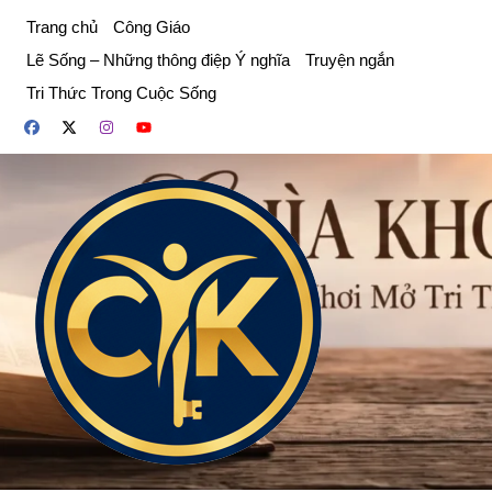
Chuyển
Trang chủ
Công Giáo
đến
Lẽ Sống – Những thông điệp Ý nghĩa
Truyện ngắn
phần
Tri Thức Trong Cuộc Sống
nội
dung