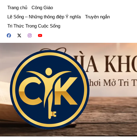
Chuyển
Trang chủ
Công Giáo
đến
Lẽ Sống – Những thông điệp Ý nghĩa
Truyện ngắn
phần
Tri Thức Trong Cuộc Sống
nội
dung