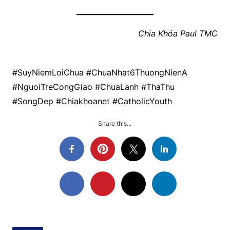
Chìa Khóa Paul TMC
#SuyNiemLoiChua #ChuaNhat6ThuongNienA
#NguoiTreCongGiao #ChuaLanh #ThaThu
#SongDep #Chiakhoanet #CatholicYouth
Share this...