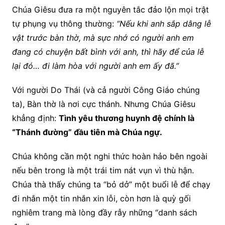
Chúa Giêsu đưa ra một nguyên tắc đảo lộn mọi trật
tự phụng vụ thông thường:
“Nếu khi anh sắp dâng lễ
vật trước bàn thờ, mà sực nhớ có người anh em
đang có chuyện bất bình với anh, thì hãy để của lễ
lại đó… đi làm hòa với người anh em ấy đã.”
Với người Do Thái (và cả người Công Giáo chúng
ta), Bàn thờ là nơi cực thánh. Nhưng Chúa Giêsu
khẳng định:
Tình yêu thương huynh đệ chính là
“Thánh đường” đầu tiên mà Chúa ngự.
Chúa không cần một nghi thức hoàn hảo bên ngoài
nếu bên trong là một trái tim nát vụn vì thù hận.
Chúa thà thấy chúng ta “bỏ dở” một buổi lễ để chạy
đi nhắn một tin nhắn xin lỗi, còn hơn là quỳ gối
nghiêm trang mà lòng đầy rẫy những “danh sách