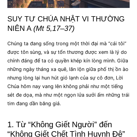
SUY TƯ CHÚA NHẬT VI THƯỜNG
NIÊN A
(Mt 5,17–37)
Chúng ta đang sống trong một thời đại mà “cái tôi”
được tôn sùng, và sự tổn thương được xem là lý do
chính đáng để ta có quyền khép kín lòng mình. Giữa
những ngày tháng xa quê, lăn lộn giữa phố thị ồn ào
nhưng lòng lại hun hút gió lạnh của sự cô đơn, Lời
Chúa hôm nay vang lên không phải như một tiếng
sét đe dọa, mà như một ngọn lửa sưởi ấm những trái
tim đang dần băng giá.
1. Từ “Không Giết Người” đến
“Không Giết Chết Tình Huynh Đệ”