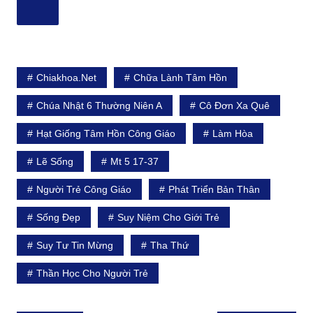
Chiakhoa.net
Chữa Lành Tâm Hồn
Chúa Nhật 6 Thường Niên A
Cô Đơn Xa Quê
Hạt Giống Tâm Hồn Công Giáo
Làm Hòa
Lẽ Sống
Mt 5 17-37
Người Trẻ Công Giáo
Phát Triển Bản Thân
Sống Đẹp
Suy Niệm Cho Giới Trẻ
Suy Tư Tin Mừng
Tha Thứ
Thần Học Cho Người Trẻ