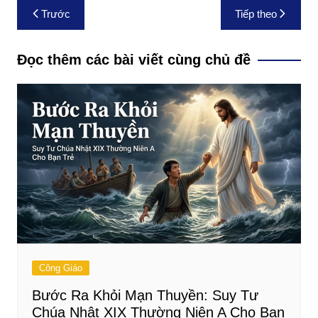
Điều
Trước
Tiếp theo
hướng
bài
Đọc thêm các bài viết cùng chủ đề
viết
Công Giáo
Bước Ra Khỏi Mạn Thuyền: Suy Tư
Chúa Nhật XIX Thường Niên A Cho Bạn