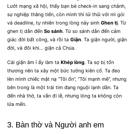
Lướt mạng xã hội, thấy bạn bè check-in sang chảnh,
sự nghiệp thăng tiến, còn mình thì lủi thủi với mì gói
và deadline, tự nhiên trong lòng nảy sinh
Ghen tị
. Từ
ghen tị dẫn đến
So sánh
. Từ so sánh dẫn đến cảm
giác đời bất công, và rồi ta
Giận
. Ta giận người, giận
đời, và đôi khi… giận cả Chúa.
Cái giận âm ỉ ấy làm ta
Khép lòng
. Ta sợ bị tổn
thương nên ta xây một bức tường kiên cố. Ta đeo
lên mình chiếc mặt nạ “Tôi ổn”, “Tôi mạnh mẽ”, nhưng
bên trong là một trái tim đang nguội lạnh dần. Ta
đến nhà thờ, ta vẫn đi lễ, nhưng lòng ta không còn
lửa mến.
3. Bàn thờ và Người anh em