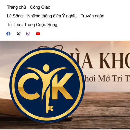
Chuyển
Trang chủ
Công Giáo
đến
Lẽ Sống – Những thông điệp Ý nghĩa
Truyện ngắn
phần
Tri Thức Trong Cuộc Sống
nội
dung