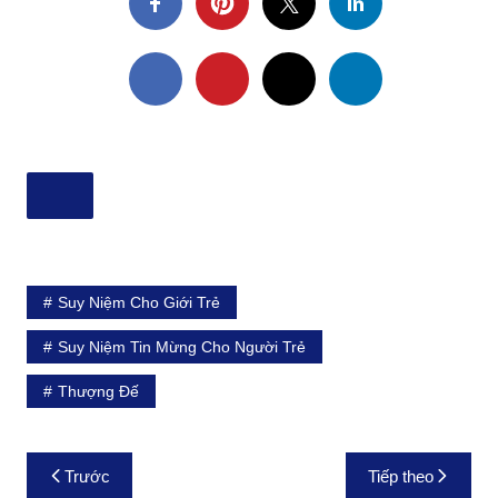
Suy Niệm Cho Giới Trẻ
Suy Niệm Tin Mừng Cho Người Trẻ
Thượng Đế
Điều
Trước
Tiếp theo