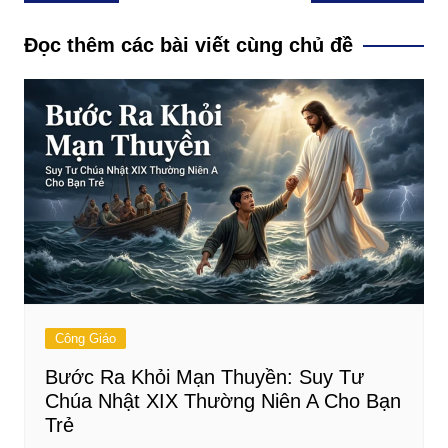
hướng
bài
Đọc thêm các bài viết cùng chủ đề
viết
Công Giáo
Bước Ra Khỏi Mạn Thuyền: Suy Tư
Chúa Nhật XIX Thường Niên A Cho Bạn
Trẻ