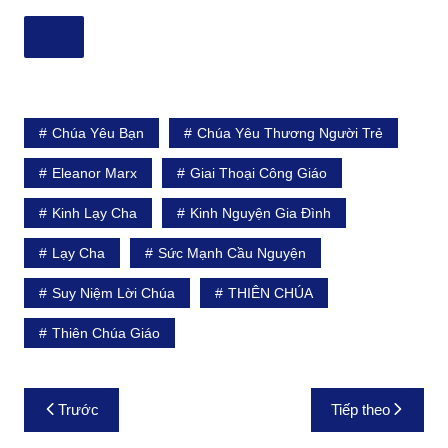
Chúa Yêu Bạn
Chúa Yêu Thương Người Trẻ
Eleanor Marx
Giai Thoại Công Giáo
Kinh Lạy Cha
Kinh Nguyện Gia Đình
Lạy Cha
Sức Mạnh Cầu Nguyện
Suy Niệm Lời Chúa
THIÊN CHÚA
Thiên Chúa Giáo
Điều
Trước
Tiếp theo
hướng