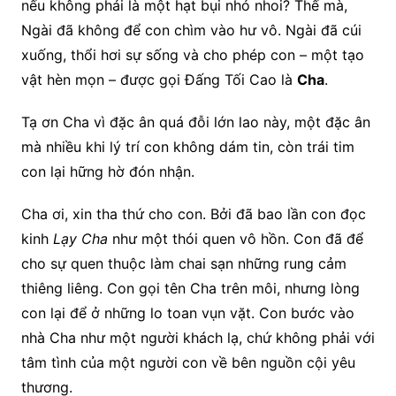
nếu không phải là một hạt bụi nhỏ nhoi? Thế mà,
Ngài đã không để con chìm vào hư vô. Ngài đã cúi
xuống, thổi hơi sự sống và cho phép con – một tạo
vật hèn mọn – được gọi Đấng Tối Cao là
Cha
.
Tạ ơn Cha vì đặc ân quá đỗi lớn lao này, một đặc ân
mà nhiều khi lý trí con không dám tin, còn trái tim
con lại hững hờ đón nhận.
Cha ơi, xin tha thứ cho con. Bởi đã bao lần con đọc
kinh
Lạy Cha
như một thói quen vô hồn. Con đã để
cho sự quen thuộc làm chai sạn những rung cảm
thiêng liêng. Con gọi tên Cha trên môi, nhưng lòng
con lại để ở những lo toan vụn vặt. Con bước vào
nhà Cha như một người khách lạ, chứ không phải với
tâm tình của một người con về bên nguồn cội yêu
thương.