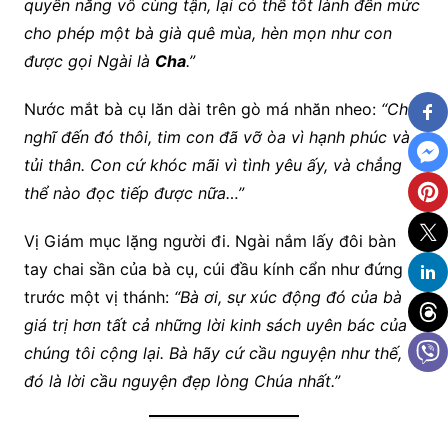
quyền năng vô cùng tận, lại có thể tốt lành đến mức
cho phép một bà già quê mùa, hèn mọn như con
được gọi Ngài là
Cha
.”
Nước mắt bà cụ lăn dài trên gò má nhăn nheo:
“Chỉ
nghĩ đến đó thôi, tim con đã vỡ òa vì hạnh phúc và
tủi thân. Con cứ khóc mãi vì tình yêu ấy, và chẳng
thể nào đọc tiếp được nữa…”
Vị Giám mục lặng người đi. Ngài nắm lấy đôi bàn
tay chai sần của bà cụ, cúi đầu kính cẩn như đứng
trước một vị thánh:
“Bà ơi, sự xúc động đó của bà
giá trị hơn tất cả những lời kinh sách uyên bác của
chúng tôi cộng lại. Bà hãy cứ cầu nguyện như thế, vì
đó là lời cầu nguyện đẹp lòng Chúa nhất.”