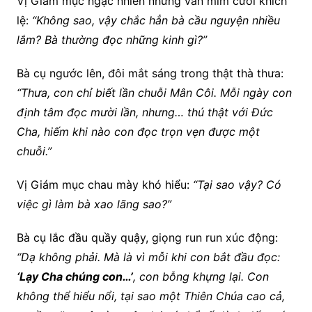
Vị Giám mục ngạc nhiên nhưng vẫn mỉm cười khích
lệ:
“Không sao, vậy chắc hẳn bà cầu nguyện nhiều
lắm? Bà thường đọc những kinh gì?”
Bà cụ ngước lên, đôi mắt sáng trong thật thà thưa:
“Thưa, con chỉ biết lần chuỗi Mân Côi. Mỗi ngày con
định tâm đọc mười lần, nhưng… thú thật với Đức
Cha, hiếm khi nào con đọc trọn vẹn được một
chuỗi.”
Vị Giám mục chau mày khó hiểu:
“Tại sao vậy? Có
việc gì làm bà xao lãng sao?”
Bà cụ lắc đầu quầy quậy, giọng run run xúc động:
“Dạ không phải. Mà là vì mỗi khi con bắt đầu đọc:
‘Lạy Cha chúng con…’
, con bỗng khựng lại. Con
không thể hiểu nổi, tại sao một Thiên Chúa cao cả,