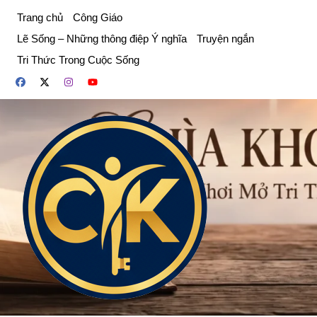
Chuyển
Trang chủ
Công Giáo
đến
Lẽ Sống – Những thông điệp Ý nghĩa
Truyện ngắn
phần
Tri Thức Trong Cuộc Sống
nội
dung