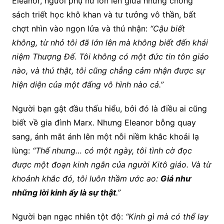
Eleanor, người phụ nữ lớn lên giữa những chồng
sách triết học khô khan và tư tưởng vô thần, bất
chợt nhìn vào ngọn lửa và thú nhận:
“Cậu biết
không, từ nhỏ tôi đã lớn lên mà không biết đến khái
niệm Thượng Đế. Tôi không có một đức tin tôn giáo
nào, và thú thật, tôi cũng chẳng cảm nhận được sự
hiện diện của một đấng vô hình nào cả.”
Người bạn gật đầu thấu hiểu, bởi đó là điều ai cũng
biết về gia đình Marx. Nhưng Eleanor bỗng quay
sang, ánh mắt ánh lên một nỗi niềm khắc khoải lạ
lùng:
“Thế nhưng… có một ngày, tôi tình cờ đọc
được một đoạn kinh ngắn của người Kitô giáo. Và từ
khoảnh khắc đó, tôi luôn thầm ước ao:
Giá như
những lời kinh ấy là sự thật
.”
Người bạn ngạc nhiên tột độ:
“Kinh gì mà có thể lay