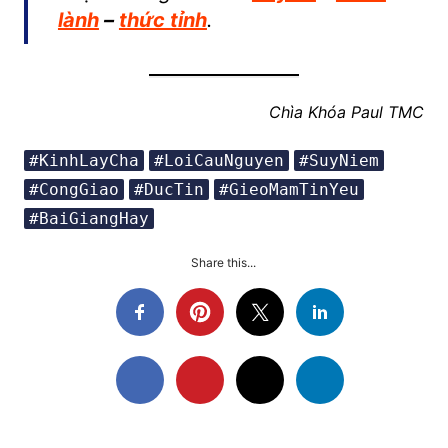
lành
–
thức tỉnh
.
Chìa Khóa Paul TMC
#KinhLayCha
#LoiCauNguyen
#SuyNiem
#CongGiao
#DucTin
#GieoMamTinYeu
#BaiGiangHay
Share this...