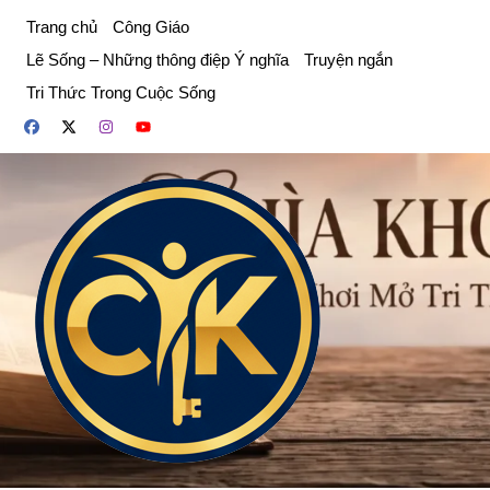
Chuyển
Trang chủ
Công Giáo
đến
Lẽ Sống – Những thông điệp Ý nghĩa
Truyện ngắn
phần
Tri Thức Trong Cuộc Sống
nội
dung