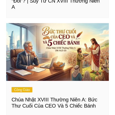
“Đói”? | Suy Tư CN XVIII Thường Niên
A
Công Giáo
Chúa Nhật XVIII Thường Niên A: Bức
Thư Cuối Của CEO Và 5 Chiếc Bánh