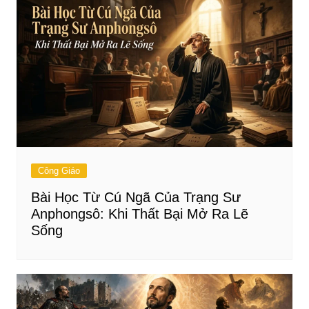
Công Giáo
Bài Học Từ Cú Ngã Của Trạng Sư
Anphongsô: Khi Thất Bại Mở Ra Lẽ
Sống