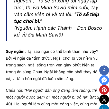
nguyện”
,
“Tớ sẽ đi xưng tội ngay lập
tức”
, thì Đa Minh Saviô mỉm cười, tay
vẫn cầm viên bi và trả lời:
“Tớ sẽ tiếp
tục chơi bi.”
(Nguồn: Hạnh các Thánh – Don Bosco
kể về Đa Minh Saviô)
Suy ngẫm
:
Tại sao ngài có thể bình thản như vậy?
Bởi vì ngài đã “tỉnh thức”. Ngài chơi bi với niềm vui
trong sạch, ngài sống trọn vẹn giây phút hiện tại
trong ân sủng Chúa. Ngài không cần phải thay đổi gì
cả, vì tâm hồn ngài đã luôn sẵn sàng.
Chúa nói:
“Hai người đàn ông đang làm ruộng, thì
một người được đem đi, một người bị bỏ lại”
(Mt 24,
40). Hai người làm cùng một công việc, cùng một