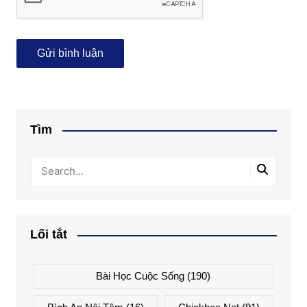
Tìm
Lối tắt
Bài Học Cuộc Sống
(190)