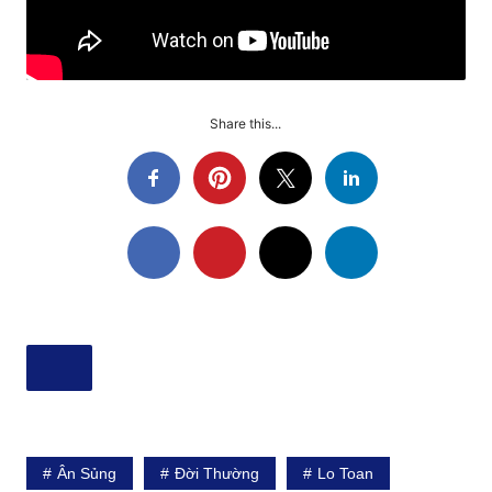
Share this...
Ân Sủng
Đời Thường
Lo Toan