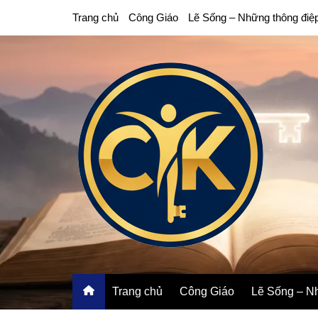
Chuyển
Trang chủ
Công Giáo
Lẽ Sống – Những thông điệ
đến
phần
nội
dung
Trang chủ
Công Giáo
Lẽ Sống – Nh