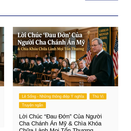
Lẽ Sống - Những thông điệp Ý nghĩa
Thú Vị
Truyện ngắn
Lời Chúc “Đau Đớn” Của Người
Cha Chánh Án Mỹ & Chìa Khóa
Chữa Lành Mọi Tổn Thương