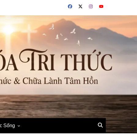
ộc Sống