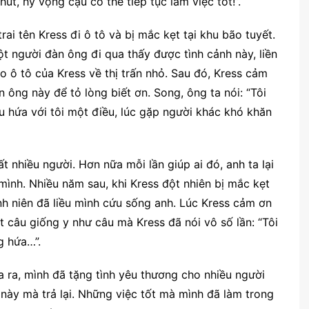
út, hy vọng cậu có thể tiếp tục làm việc tốt!”.
i tên Kress đi ô tô và bị mắc kẹt tại khu bão tuyết.
ột người đàn ông đi qua thấy được tình cảnh này, liền
 ô tô của Kress về thị trấn nhỏ. Sau đó, Kress cảm
n ông này để tỏ lòng biết ơn. Song, ông ta nói: “Tôi
u hứa với tôi một điều, lúc gặp người khác khó khăn
t nhiều người. Hơn nữa mỗi lần giúp ai đó, anh ta lại
mình. Nhiều năm sau, khi Kress đột nhiên bị mắc kẹt
nh niên đã liều mình cứu sống anh. Lúc Kress cảm ơn
t câu giống y như câu mà Kress đã nói vô số lần: “Tôi
 hứa…”.
 ra, mình đã tặng tình yêu thương cho nhiều người
này mà trả lại. Những việc tốt mà mình đã làm trong