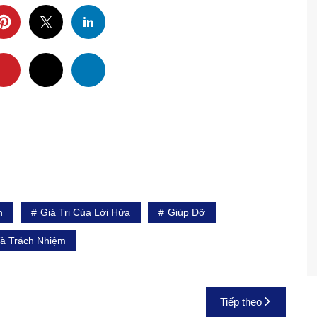
n
Giá Trị Của Lời Hứa
Giúp Đỡ
Và Trách Nhiệm
Tiếp theo