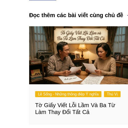
hướng
bài
Đọc thêm các bài viết cùng chủ đề
viết
Lẽ Sống - Những thông điệp Ý nghĩa
Thú Vị
Tờ Giấy Viết Lỗi Lầm Và Ba Từ
Làm Thay Đổi Tất Cả