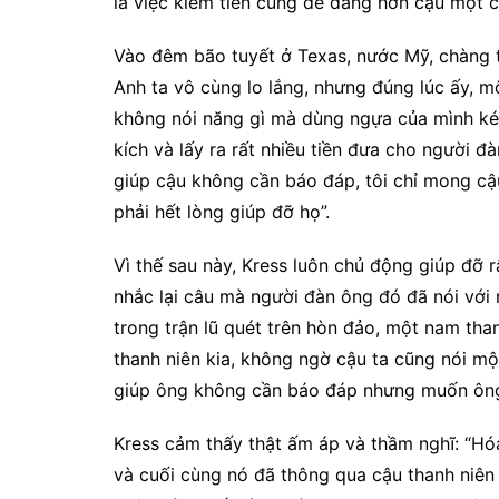
là việc kiếm tiền cũng dễ dàng hơn cậu một ch
Vào đêm bão tuyết ở Texas, nước Mỹ, chàng tra
Anh ta vô cùng lo lắng, nhưng đúng lúc ấy, m
không nói năng gì mà dùng ngựa của mình kéo
kích và lấy ra rất nhiều tiền đưa cho người đà
giúp cậu không cần báo đáp, tôi chỉ mong cậ
phải hết lòng giúp đỡ họ”.
Vì thế sau này, Kress luôn chủ động giúp đỡ rấ
nhắc lại câu mà người đàn ông đó đã nói với 
trong trận lũ quét trên hòn đảo, một nam tha
thanh niên kia, không ngờ cậu ta cũng nói mộ
giúp ông không cần báo đáp nhưng muốn ông
Kress cảm thấy thật ấm áp và thầm nghĩ: “Hóa
và cuối cùng nó đã thông qua cậu thanh niên 