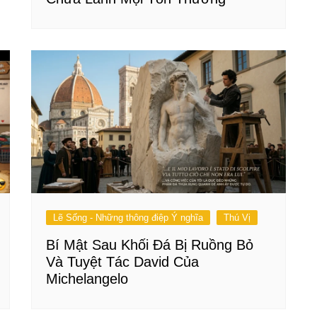
Lẽ Sống - Những thông điệp Ý nghĩa
Thú Vị
Bí Mật Sau Khối Đá Bị Ruồng Bỏ
Và Tuyệt Tác David Của
Michelangelo