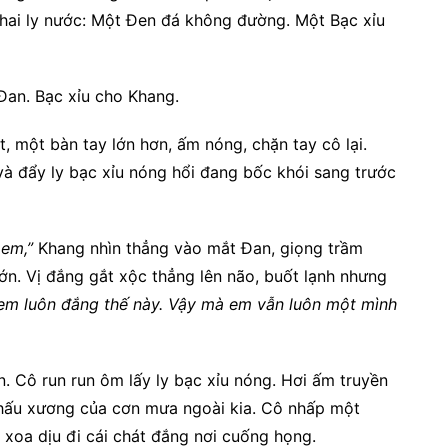
a hai ly nước: Một Đen đá không đường. Một Bạc xỉu
 Đan. Bạc xỉu cho Khang.
, một bàn tay lớn hơn, ấm nóng, chặn tay cô lại.
và đẩy ly bạc xỉu nóng hổi đang bốc khói sang trước
 em,”
Khang nhìn thẳng vào mắt Đan, giọng trầm
ớn. Vị đắng gắt xộc thẳng lên não, buốt lạnh nhưng
a em luôn đắng thế này. Vậy mà em vẫn luôn một mình
 Cô run run ôm lấy ly bạc xỉu nóng. Hơi ấm truyền
 thấu xương của cơn mưa ngoài kia. Cô nhấp một
 xoa dịu đi cái chát đắng nơi cuống họng.