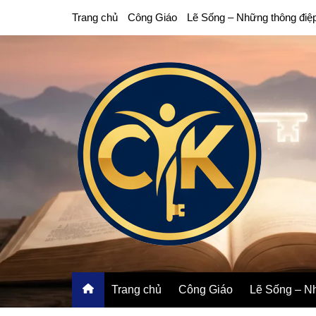
Chuyển
Trang chủ
Công Giáo
Lẽ Sống – Những thông điệ
đến
phần
nội
dung
Trang chủ
Công Giáo
Lẽ Sống – Nh