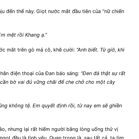
hịu đến thế này. Giọt nước mắt đầu tiên của “nữ chiến
Em mệt rồi Khang ạ.”
ước mắt trên gò má cô, khẽ cười:
“Anh biết. Từ giờ, khi
nhắn điện thoại của Đan báo sáng:
“Đen đá thật sự rất
h cần bờ vai đủ vững chãi để che chở cho một cây
ũng không tệ. Em quyết định rồi, từ nay em sẽ ghiền
o, nhưng lại rất hiếm người bằng lòng uống thử vị
gọt đều là tình yêu. Quan trọng là, sau tất cả, ta tìm