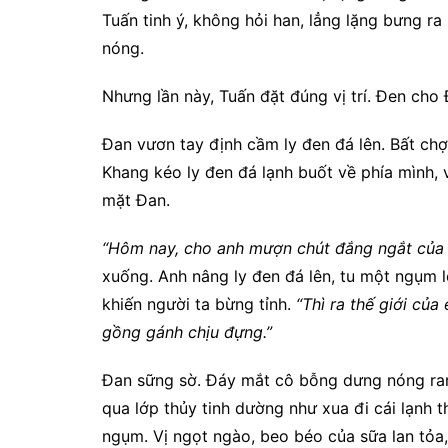
Tuấn tinh ý, không hỏi han, lẳng lặng bưng r
nóng.
Nhưng lần này, Tuấn đặt đúng vị trí. Đen cho
Đan vươn tay định cầm ly đen đá lên. Bất chợt
Khang kéo ly đen đá lạnh buốt về phía mình, 
mặt Đan.
“Hôm nay, cho anh mượn chút đắng ngắt của
xuống. Anh nâng ly đen đá lên, tu một ngụm l
khiến người ta bừng tỉnh.
“Thì ra thế giới củ
gồng gánh chịu đựng.”
Đan sững sờ. Đáy mắt cô bỗng dưng nóng ran.
qua lớp thủy tinh dường như xua đi cái lạnh
ngụm. Vị ngọt ngào, beo béo của sữa lan tỏa,