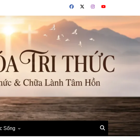
ộc Sống