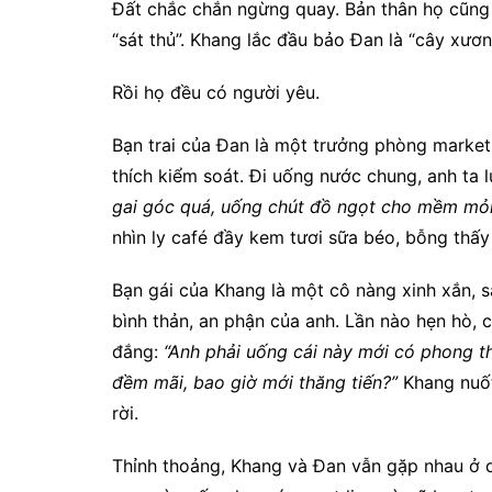
Đất chắc chắn ngừng quay. Bản thân họ cũng 
“sát thủ”. Khang lắc đầu bảo Đan là “cây xươ
Rồi họ đều có người yêu.
Bạn trai của Đan là một trưởng phòng marketi
thích kiểm soát. Đi uống nước chung, anh ta
gai góc quá, uống chút đồ ngọt cho mềm mỏng
nhìn ly café đầy kem tươi sữa béo, bỗng thấy
Bạn gái của Khang là một cô nàng xinh xắn, 
bình thản, an phận của anh. Lần nào hẹn hò,
đắng:
“Anh phải uống cái này mới có phong t
đềm mãi, bao giờ mới thăng tiến?”
Khang nuốt
rời.
Thỉnh thoảng, Khang và Đan vẫn gặp nhau ở q