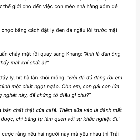
sự thế giới cho đến việc con mèo nhà hàng xóm đẻ
 chọc bằng cách đặt ly đen đá ngầu lòi trước mặt
.
 Tuấn cháy mặt rồi quay sang Khang:
“Anh là đàn ông
thấy mất khí chất à?”
áy ly, hít hà làn khói mỏng:
“Đời đã đủ đắng rồi em
mình một chút ngọt ngào. Còn em, con gái con lứa
 nghét này, để chứng tỏ điều gì chứ?”
 bản chất thật của café. Thêm sữa vào là đánh mất
được, chi bằng tự làm quen với sự khắc nghiệt đi.”
cược rằng nếu hai người này mà yêu nhau thì Trái