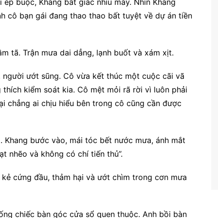
i ép buộc, Khang bất giác nhíu mày. Nhìn Khang
h cô bạn gái đang thao thao bất tuyệt về dự án tiền
m tã. Trận mưa dai dẳng, lạnh buốt và xám xịt.
 người ướt sũng. Cô vừa kết thúc một cuộc cãi vã
thích kiểm soát kia. Cô mệt mỏi rã rời vì luôn phải
ại chẳng ai chịu hiểu bên trong cô cũng cần được
g. Khang bước vào, mái tóc bết nước mưa, ánh mắt
ạt nhẽo và không có chí tiến thủ”.
ai kẻ cứng đầu, thảm hại và ướt chìm trong cơn mưa
xuống chiếc bàn góc cửa sổ quen thuộc. Anh bồi bàn