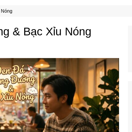
Công Nghệ
Ẩm Thực
 Nóng
Mẹo Vặt
g & Bạc Xỉu Nóng