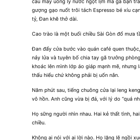
cau mày uống ly nước ngọt lịm mà gã bạn tra
gượng gạo nuốt trôi tách Espresso bé xíu cạn
tỷ, Đan khẽ thở dài.
Cao trào là một buổi chiều Sài Gòn đổ mưa tầ
Đan đẩy cửa bước vào quán café quen thuộc,
nảy lửa và tuyên bố chia tay gã trưởng phòng 
khoác lên mình lớp áo giáp mạnh mẽ, nhưng l
thấu hiểu chứ không phải bị uốn nắn.
Năm phút sau, tiếng chuông cửa lại leng ken
vô hồn. Anh cũng vừa bị đá, với lý do “quá nh
Họ sững người nhìn nhau. Hai kẻ thất tình, h
chiều.
Không ai nói với ai lời nào. Họ lặng lẽ ngồi 