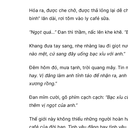
Hóa ra, được che chở, được thả lỏng lại dễ c
binh” lăn dài, rơi tõm vào ly café sữa.
“Ngọt quá…”
Đan thì thầm, nấc lên khe khẽ.
“
Khang đưa tay sang, nhẹ nhàng lau đi giọt n
nào mệt, cứ sang đây uống bạc xỉu với anh.”
Đêm hôm đó, mưa tạnh, trời quang mây. Tin 
hay. Vị đắng làm anh tỉnh táo để nhận ra, an
xương rồng.”
Đan mỉm cười, gõ phím cạch cạch:
“Bạc xỉu c
thêm vị ngọt của anh.”
Thế giới này không thiếu những người hoàn hả
café của đời bạn. Tình yêu đắng hay tình yêu n