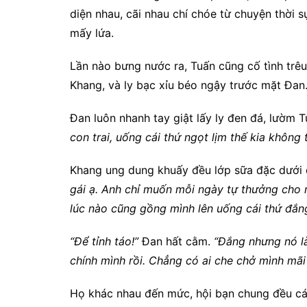
diện nhau, cãi nhau chí chóe từ chuyện thời 
mấy lứa.
Lần nào bưng nước ra, Tuấn cũng cố tình trêu
Khang, và ly bạc xỉu béo ngậy trước mặt Đan
Đan luôn nhanh tay giật lấy ly đen đá, lườm
con trai, uống cái thứ ngọt lịm thế kia không 
Khang ung dung khuấy đều lớp sữa đặc dưới đ
gái ạ. Anh chỉ muốn mỗi ngày tự thưởng cho 
lúc nào cũng gồng mình lên uống cái thứ đắng
“Để tỉnh táo!”
Đan hất cằm.
“Đắng nhưng nó là
chính mình rồi. Chẳng có ai che chở mình mãi 
Họ khác nhau đến mức, hội bạn chung đều cá 