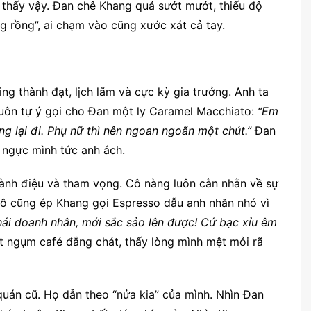
thấy vậy. Đan chê Khang quá sướt mướt, thiếu độ
ng rồng”, ai chạm vào cũng xước xát cả tay.
ng thành đạt, lịch lãm và cực kỳ gia trưởng. Anh ta
 luôn tự ý gọi cho Đan một ly Caramel Macchiato:
“Em
 lại đi. Phụ nữ thì nên ngoan ngoãn một chút.”
Đan
 ngực mình tức anh ách.
sành điệu và tham vọng. Cô nàng luôn cằn nhằn về sự
 cô cũng ép Khang gọi Espresso dẫu anh nhăn nhó vì
hái doanh nhân, mới sắc sảo lên được! Cứ bạc xỉu êm
 ngụm café đắng chát, thấy lòng mình mệt mỏi rã
uán cũ. Họ dẫn theo “nửa kia” của mình. Nhìn Đan