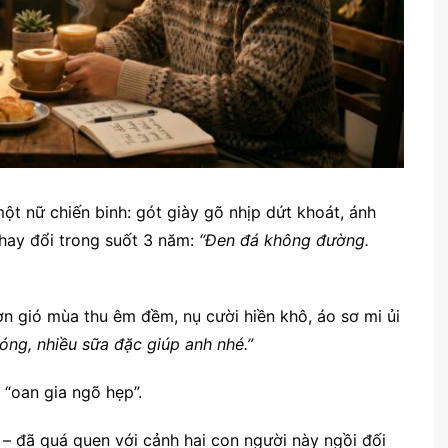
t nữ chiến binh: gót giày gõ nhịp dứt khoát, ánh
hay đổi trong suốt 3 năm:
“Đen đá không đường.
ơn gió mùa thu êm đềm, nụ cười hiền khô, áo sơ mi ủi
nóng, nhiều sữa đặc giúp anh nhé.”
 “oan gia ngõ hẹp”.
– đã quá quen với cảnh hai con người này ngồi đối