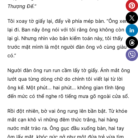
Thượng Đế.
“
Tôi xoay tờ giấy lại, đẩy về phía mép bàn. “Ông xem
lại đi. Ban nãy ông nói với tôi rằng ông không còn
lại gì. Nhưng nhìn vào bản kiểm toán này, tôi thấy
trước mặt mình là một người đàn ông vô cùng giàu
có.”
Người đàn ông run run cầm lấy tờ giấy. Ánh mắt ông
lướt qua từng dòng chữ do chính tôi viết lại từ lời
ông kể. Một phút… hai phút… không gian tĩnh lặng
đến mức có thể nghe rõ tiếng mưa gõ ngoài cửa sổ.
Rồi đột nhiên, bờ vai ông rung lên bần bật. Từ khóe
mắt cạn khô vì những đêm thức trắng, hai hàng
nước mắt trào ra. Ông gục đầu xuống bàn, hai tay
ôm lấy mặt, khóc nức nở như một đứa trẻ vừa tìm