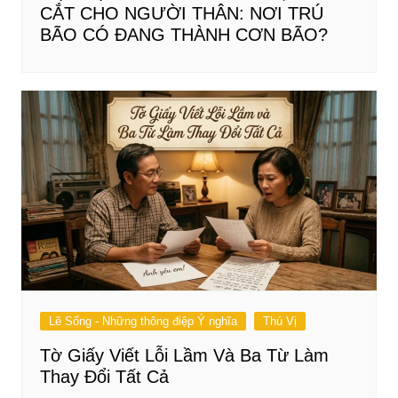
CẮT CHO NGƯỜI THÂN: NƠI TRÚ
BÃO CÓ ĐANG THÀNH CƠN BÃO?
Lẽ Sống - Những thông điệp Ý nghĩa
Thú Vị
Tờ Giấy Viết Lỗi Lầm Và Ba Từ Làm
Thay Đổi Tất Cả