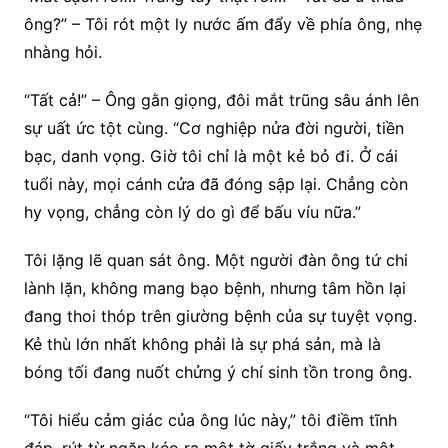
ông?” – Tôi rót một ly nước ấm đẩy về phía ông, nhẹ
nhàng hỏi.
“Tất cả!” – Ông gằn giọng, đôi mắt trũng sâu ánh lên
sự uất ức tột cùng. “Cơ nghiệp nửa đời người, tiền
bạc, danh vọng. Giờ tôi chỉ là một kẻ bỏ đi. Ở cái
tuổi này, mọi cánh cửa đã đóng sập lại. Chẳng còn
hy vọng, chẳng còn lý do gì để bấu víu nữa.”
Tôi lặng lẽ quan sát ông. Một người đàn ông tứ chi
lành lặn, không mang bạo bệnh, nhưng tâm hồn lại
đang thoi thóp trên giường bệnh của sự tuyệt vọng.
Kẻ thù lớn nhất không phải là sự phá sản, mà là
bóng tối đang nuốt chửng ý chí sinh tồn trong ông.
“Tôi hiểu cảm giác của ông lúc này,” tôi điềm tĩnh