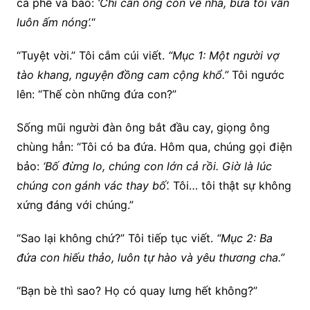
cà phê và bảo:
‘Chỉ cần ông còn về nhà, bữa tối vẫn
luôn ấm nóng’.
“
“Tuyệt vời.” Tôi cắm cúi viết.
“Mục 1: Một người vợ
tào khang, nguyện đồng cam cộng khổ.”
Tôi ngước
lên: “Thế còn những đứa con?”
Sống mũi người đàn ông bắt đầu cay, giọng ông
chùng hẳn: “Tôi có ba đứa. Hôm qua, chúng gọi điện
bảo:
‘Bố đừng lo, chúng con lớn cả rồi. Giờ là lúc
chúng con gánh vác thay bố’.
Tôi… tôi thật sự không
xứng đáng với chúng.”
“Sao lại không chứ?” Tôi tiếp tục viết.
“Mục 2: Ba
đứa con hiếu thảo, luôn tự hào và yêu thương cha.”
“Bạn bè thì sao? Họ có quay lưng hết không?”