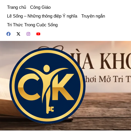
Chuyển
Trang chủ
Công Giáo
đến
Lẽ Sống – Những thông điệp Ý nghĩa
Truyện ngắn
phần
Tri Thức Trong Cuộc Sống
nội
dung