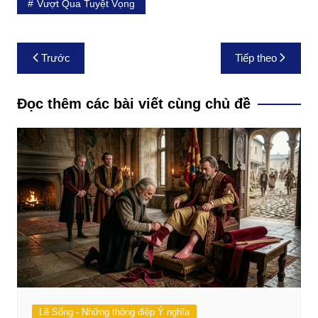
Vượt Qua Tuyệt Vọng
Điều
Trước
Tiếp theo
hướng
bài
Đọc thêm các bài viết cùng chủ đề
viết
Lẽ Sống - Những thông điệp Ý nghĩa