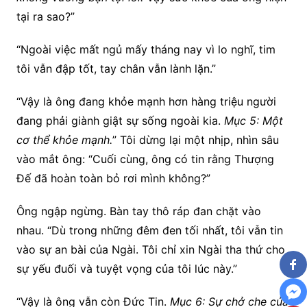
tại ra sao?”
“Ngoài việc mất ngủ mấy tháng nay vì lo nghĩ, tim
tôi vẫn đập tốt, tay chân vẫn lành lặn.”
“Vậy là ông đang khỏe mạnh hơn hàng triệu người
đang phải giành giật sự sống ngoài kia.
Mục 5: Một
cơ thể khỏe mạnh.
” Tôi dừng lại một nhịp, nhìn sâu
vào mắt ông: “Cuối cùng, ông có tin rằng Thượng
Đế đã hoàn toàn bỏ rơi mình không?”
Ông ngập ngừng. Bàn tay thô ráp đan chặt vào
nhau. “Dù trong những đêm đen tối nhất, tôi vẫn tin
vào sự an bài của Ngài. Tôi chỉ xin Ngài tha thứ cho
sự yếu đuối và tuyệt vọng của tôi lúc này.”
“Vậy là ông vẫn còn Đức Tin.
Mục 6: Sự chở che của