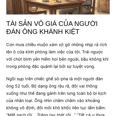
TÀI SẢN VÔ GIÁ CỦA NGƯỜI
ĐÀN ÔNG KHÁNH KIỆT
Cơn mưa chiều muộn xám xịt gõ những nhịp rả rích
lên ô cửa kính phòng làm việc của tôi. Trái ngược
với chút bình yên hiếm hoi bên ngoài, bầu không khí
trong phòng đặc quánh lại bởi sự tuyệt vọng.
Ngồi sụp trên chiếc ghế sô-pha là một người đàn
ông 52 tuổi. Bộ dạng ông rệu rã, đôi vai thõng
xuống như thể đang gánh trên lưng toàn bộ bi kịch
của nhân loại. Ông nhìn chằm chằm vào khoảng
không vô định, đôi môi khô khốc liên tục lẩm bẩm:
“Mất sạch rồi… Trắng tay thật rồi…”
“Tất cả ư thưa