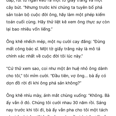
đáp, rút từ ngăn kéo ra một tờ giấy trắng và một
cây bút. “Nhưng trước khi chúng ta tuyên bố phá
sản toàn bộ cuộc đời ông, hãy làm một phép kiểm
toán cuối cùng. Hãy thử liệt kê xem ông
thực sự
còn
lại bao nhiêu vốn liếng.”
Ông khẽ nhếch mép, một nụ cười cay đắng: “Đừng
mất công bác sĩ. Một tờ giấy trắng này là mô tả
chính xác nhất về cuộc đời tôi lúc này.”
“Cứ thử xem sao, coi như một ân huệ nhỏ ông dành
cho tôi,” tôi mỉm cười. “Đầu tiên, vợ ông… bà ấy có
dọn đồ rời đi khi ông phá sản không?”
Ông khẽ nhíu mày, ánh mắt chùng xuống: “Không. Bà
ấy vẫn ở đó. Chúng tôi cưới nhau 30 năm rồi. Sáng
nay trước khi tôi đi, bà ấy vẫn pha cho tôi một tách