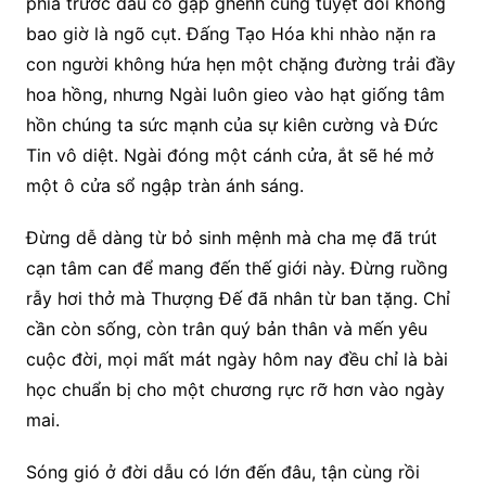
phía trước dẫu có gập ghềnh cũng tuyệt đối không
bao giờ là ngõ cụt. Đấng Tạo Hóa khi nhào nặn ra
con người không hứa hẹn một chặng đường trải đầy
hoa hồng, nhưng Ngài luôn gieo vào hạt giống tâm
hồn chúng ta sức mạnh của sự kiên cường và Đức
Tin vô diệt. Ngài đóng một cánh cửa, ắt sẽ hé mở
một ô cửa sổ ngập tràn ánh sáng.
Đừng dễ dàng từ bỏ sinh mệnh mà cha mẹ đã trút
cạn tâm can để mang đến thế giới này. Đừng ruồng
rẫy hơi thở mà Thượng Đế đã nhân từ ban tặng. Chỉ
cần còn sống, còn trân quý bản thân và mến yêu
cuộc đời, mọi mất mát ngày hôm nay đều chỉ là bài
học chuẩn bị cho một chương rực rỡ hơn vào ngày
mai.
Sóng gió ở đời dẫu có lớn đến đâu, tận cùng rồi