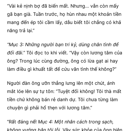
“Vài kẻ nịnh bợ đã biến mất. Nhưng… vẫn còn mấy
gã bạn già. Tuần trước, họ hùn nhau một khoản tiền
mang đến ép tôi cầm lấy, dẫu biết tôi chẳng có khả
năng trả lại.”
“Mục 3: Những người bạn tri kỷ, dùng chân tình để
đối đãi.”
Tôi đọc to khi viết. “Vậy còn lương tâm của
ông? Trong lúc cùng đường, ông có lừa gạt ai hay
làm điều gì khuất tất để cứu vãn tình thế không?”
Người đàn ông ưỡn thẳng lưng lên một chút, ánh
mắt lóe lên sự tự tôn: “Tuyệt đối không! Tôi thà mất
tiền chứ không bán rẻ danh dự. Tôi chưa từng làm
chuyện gì phải hổ thẹn với lương tâm.”
“Rất đáng nể!
Mục 4: Một nhân cách trong sạch,
không vướng bận tội lỗi.
Vậy sức khỏe của ông hiện