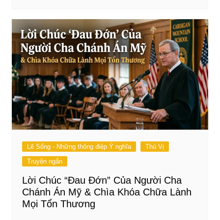
Lẽ Sống - Những thông điệp Ý nghĩa
Thú Vị
Truyện ngắn
Lời Chúc “Đau Đớn” Của Người Cha
Chánh Án Mỹ & Chìa Khóa Chữa Lành
Mọi Tổn Thương