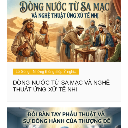
Lẽ Sống - Những thông điệp Ý nghĩa
DÒNG NƯỚC TỪ SA MẠC VÀ NGHỆ
THUẬT ỨNG XỬ TẾ NHỊ