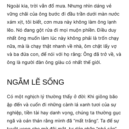
Ngoài kia, trời vẫn đổ mưa. Nhưng nhìn dáng vẻ
vững chãi của ông bước đi đầu trần dưới màn nước
xám xịt, tôi biết, cơn mưa này không làm ông lạnh
lẽo. Nó đang gột rửa đi mọi muộn phiền. Điều duy
nhất ông muốn làm lúc này không phải là trốn chạy
nữa, mà là chạy thật nhanh về nhà, ôm chặt lấy vợ
và ba đứa con, để nói với họ rằng: Ông đã trở về, và
ông là người đàn ông giàu có nhất thế giới.
NGẪM LẼ SỐNG
Có một nghịch lý thường thấy ở đời: Khi giông bão
ập đến và cuốn đi những cành lá xanh tươi của sự
nghiệp, tiền tài hay danh vọng, chúng ta thường gục
ngã và oán thán rằng mình đã “mất trắng”. Ta để sự
tuyệt vọng che mờ đôi mắt, tự dán nhãn “phá sản”