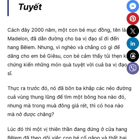
Tuyết
Cách đây 2000 năm, một con bé mục đồng, tên là
Madelon, đã dẫn đường cho ba vị đạo sĩ đi đến
hang Bêlem. Nhưng, vì nghèo và chẳng có gì để
dâng cho em bé Giêsu, con bé cảm thấy tủi thẹn khi
chứng kiến những món quà tuyệt vời cuả ba vị đạo
sĩ.
Thực ra trước đó, nó đã bôn ba khắp các nẻo đường
cuả vùng thung lũng để tìm một bông hoa nào đó,
nhưng mà trong muà đông giá rét, thì có hoa nào
mà nở được chăng?
Lúc đó thì một vị thiên thần đang đứng ở cửa hang
Bêlem đã theo dõi việc con bé cố gắng và thất bại