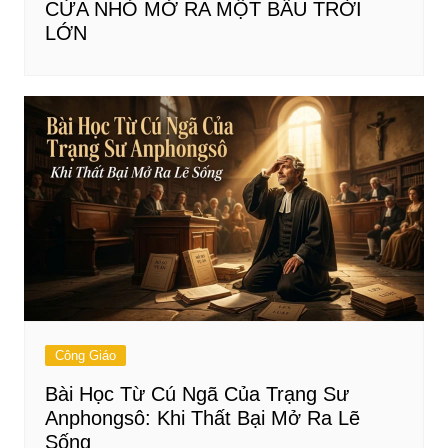
CỬA NHỎ MỞ RA MỘT BẦU TRỜI
LỚN
Công Giáo
Bài Học Từ Cú Ngã Của Trạng Sư
Anphongsô: Khi Thất Bại Mở Ra Lẽ
Sống