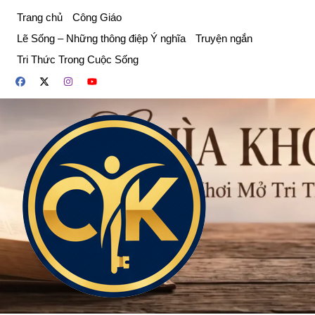
Chuyển
Trang chủ
Công Giáo
đến
Lẽ Sống – Những thông điệp Ý nghĩa
Truyện ngắn
phần
Tri Thức Trong Cuộc Sống
nội
dung