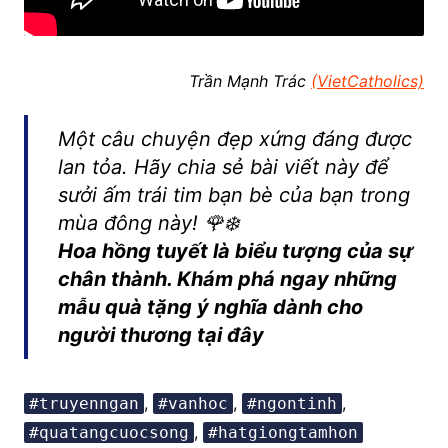
Trần Mạnh Trác
(VietCatholics)
Một câu chuyện đẹp xứng đáng được
lan tỏa. Hãy chia sẻ bài viết này để
sưởi ấm trái tim bạn bè của bạn trong
mùa đông này! 🌹❄️
Hoa hồng tuyết là biểu tượng của sự
chân thành. Khám phá ngay những
mẫu quà tặng ý nghĩa dành cho
người thương tại đây
,
,
,
#truyenngan
#vanhoc
#ngontinh
,
#quatangcuocsong
#hatgiongtamhon