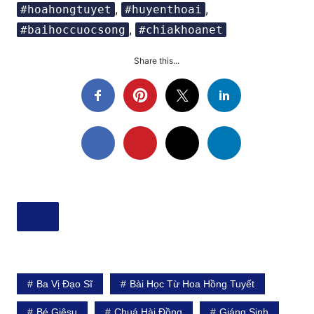
,
,
#hoahongtuyet
#huyenthoai
,
#baihoccuocsong
#chiakhoanet
Share this...
Ba Vị Đạo Sĩ
Bài Học Từ Hoa Hồng Tuyết
Bé Giêsu
Chuá Hài Đồng
Giáng Sinh