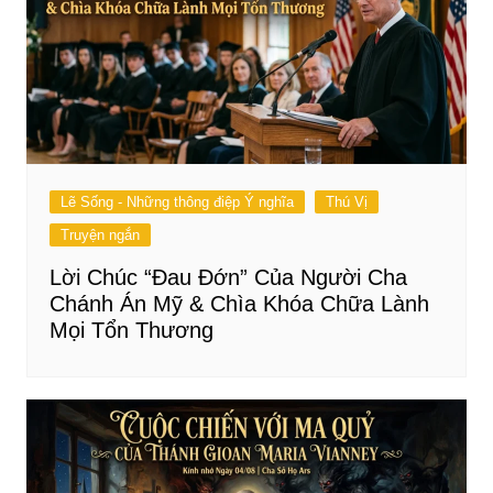
Lẽ Sống - Những thông điệp Ý nghĩa
Thú Vị
Truyện ngắn
Lời Chúc “Đau Đớn” Của Người Cha
Chánh Án Mỹ & Chìa Khóa Chữa Lành
Mọi Tổn Thương