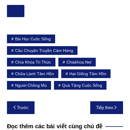
Bài Học Cuộc Sống
Câu Chuyện Truyền Cảm Hứng
Chìa Khóa Tri Thức
Chiakhoa.net
Chữa Lành Tâm Hồn
Hạt Giống Tâm Hồn
Người Chồng Mù
Quà Tặng Cuộc Sống
Điều
Trước
Tiếp theo
hướng
bài
Đọc thêm các bài viết cùng chủ đề