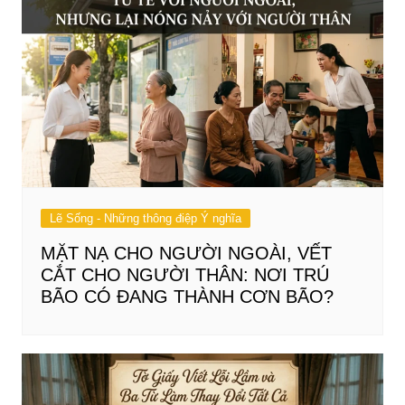
Lẽ Sống - Những thông điệp Ý nghĩa
MẶT NẠ CHO NGƯỜI NGOÀI, VẾT
CẮT CHO NGƯỜI THÂN: NƠI TRÚ
BÃO CÓ ĐANG THÀNH CƠN BÃO?