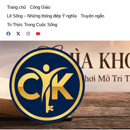
Chuyển
Trang chủ
Công Giáo
đến
Lẽ Sống – Những thông điệp Ý nghĩa
Truyện ngắn
phần
Tri Thức Trong Cuộc Sống
nội
dung