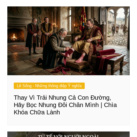
viết
Lẽ Sống - Những thông điệp Ý nghĩa
Thay Vì Trải Nhung Cả Con Đường,
Hãy Bọc Nhung Đôi Chân Mình | Chìa
Khóa Chữa Lành