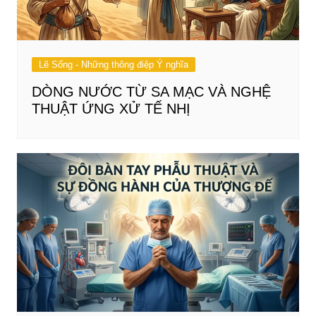
Lẽ Sống - Những thông điệp Ý nghĩa
DÒNG NƯỚC TỪ SA MẠC VÀ NGHỆ
THUẬT ỨNG XỬ TẾ NHỊ