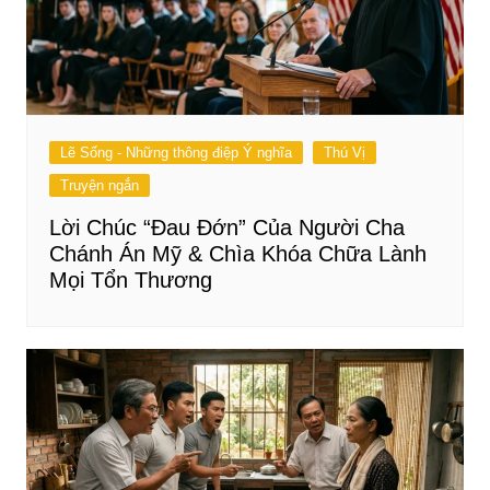
Lẽ Sống - Những thông điệp Ý nghĩa
Thú Vị
Truyện ngắn
Lời Chúc “Đau Đớn” Của Người Cha
Chánh Án Mỹ & Chìa Khóa Chữa Lành
Mọi Tổn Thương