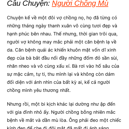
Câu Chuyện:
Người Chồng Mù
Chuyện kể về một đôi vợ chồng nọ, họ đã từng có
những tháng ngày thanh xuân vô cùng tươi đẹp và
hạnh phúc bên nhau. Thế nhưng, thời gian trôi qua,
người vợ không may mắc phải một căn bệnh lạ về
da. Căn bệnh quái ác khiến khuôn mặt vốn dĩ xinh
đẹp của bà bắt đầu nổi đầy những đốm đỏ sần sùi,
nhăn nheo và vô cùng xấu xí. Bà rơi vào hố sâu của
sự mặc cảm, tự ti, thu mình lại và không còn dám
đối diện với ánh nhìn của bất kỳ ai, kể cả người
chồng mình yêu thương nhất.
Nhưng rồi, một bi kịch khác lại dường như ập đến
với gia đình nhỏ ấy. Người chồng bỗng nhiên mắc
bệnh về mắt và dần mù lòa. Ông phải đeo một chiếc
kính đen để che đi đôi mắt đã mất đi ánh sáng.