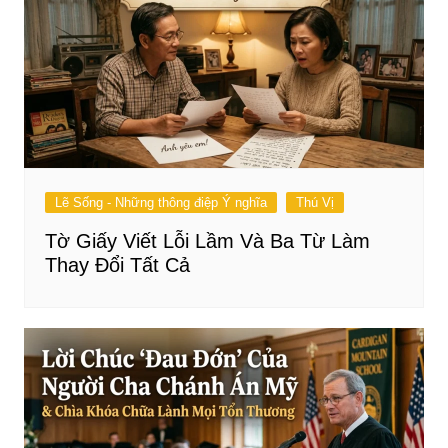
Lẽ Sống - Những thông điệp Ý nghĩa
Thú Vị
Tờ Giấy Viết Lỗi Lầm Và Ba Từ Làm
Thay Đổi Tất Cả