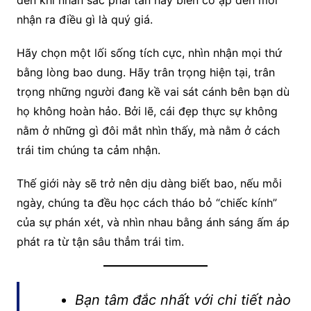
đến khi nhan sắc phai tàn hay biến cố ập đến mới
nhận ra điều gì là quý giá.
Hãy chọn một lối sống tích cực, nhìn nhận mọi thứ
bằng lòng bao dung. Hãy trân trọng hiện tại, trân
trọng những người đang kề vai sát cánh bên bạn dù
họ không hoàn hảo. Bởi lẽ, cái đẹp thực sự không
nằm ở những gì đôi mắt nhìn thấy, mà nằm ở cách
trái tim chúng ta cảm nhận.
Thế giới này sẽ trở nên dịu dàng biết bao, nếu mỗi
ngày, chúng ta đều học cách tháo bỏ “chiếc kính”
của sự phán xét, và nhìn nhau bằng ánh sáng ấm áp
phát ra từ tận sâu thẳm trái tim.
Bạn tâm đắc nhất với chi tiết nào