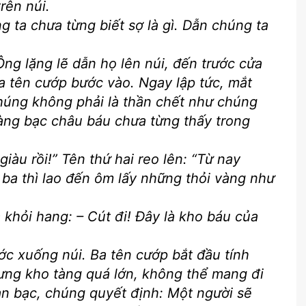
rên núi.
g ta chưa từng biết sợ là gì. Dẫn chúng ta
Ông lặng lẽ dẫn họ lên núi, đến trước cửa
Ba tên cướp bước vào. Ngay lập tức, mắt
húng không phải là thần chết như chúng
àng bạc châu báu chưa từng thấy trong
giàu rồi!” Tên thứ hai reo lên: “Từ nay
 ba thì lao đến ôm lấy những thỏi vàng như
a khỏi hang: – Cút đi! Đây là kho báu của
bước xuống núi. Ba tên cướp bắt đầu tính
ng kho tàng quá lớn, không thể mang đi
àn bạc, chúng quyết định: Một người sẽ