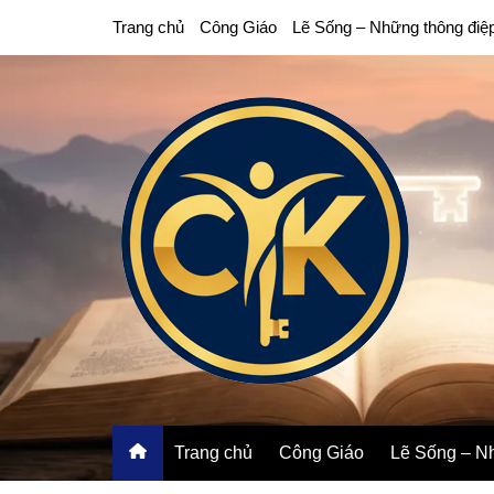
Chuyển
Trang chủ
Công Giáo
Lẽ Sống – Những thông điệ
đến
phần
nội
dung
Trang chủ
Công Giáo
Lẽ Sống – Nh