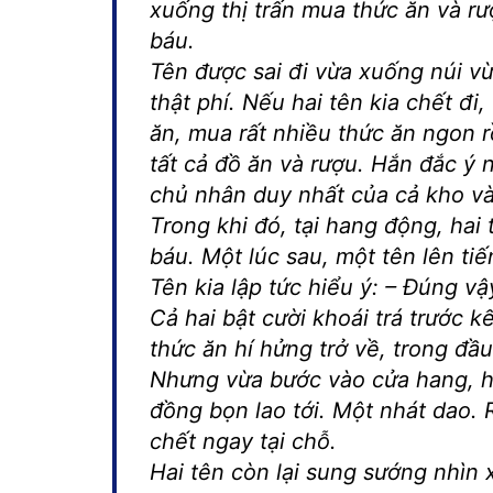
xuống thị trấn mua thức ăn và rượ
báu.
Tên được sai đi vừa xuống núi vừ
thật phí. Nếu hai tên kia chết đi, 
ăn, mua rất nhiều thức ăn ngon 
tất cả đồ ăn và rượu. Hắn đắc ý 
chủ nhân duy nhất của cả kho và
Trong khi đó, tại hang động, hai
báu. Một lúc sau, một tên lên tiế
Tên kia lập tức hiểu ý: – Đúng vậ
Cả hai bật cười khoái trá trước
thức ăn hí hửng trở về, trong đ
Nhưng vừa bước vào cửa hang, hắ
đồng bọn lao tới. Một nhát dao.
chết ngay tại chỗ.
Hai tên còn lại sung sướng nhìn