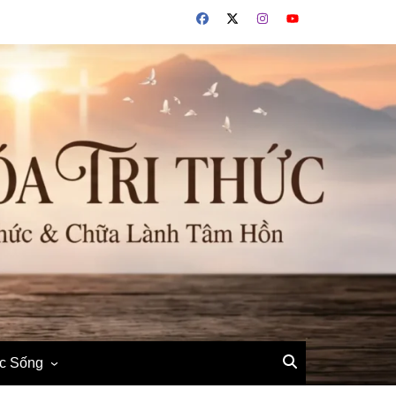
ộc Sống