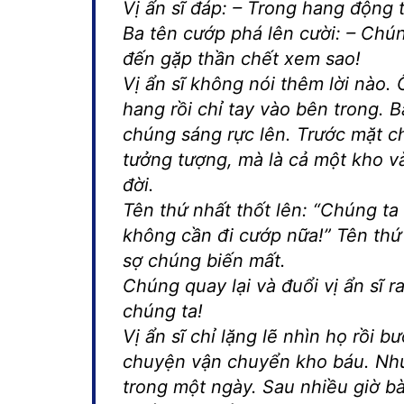
Vị ẩn sĩ đáp: – Trong hang động t
Ba tên cướp phá lên cười: – Chún
đến gặp thần chết xem sao!
Vị ẩn sĩ không nói thêm lời nào. 
hang rồi chỉ tay vào bên trong. 
chúng sáng rực lên. Trước mặt c
tưởng tượng, mà là cả một kho v
đời.
Tên thứ nhất thốt lên: “Chúng ta 
không cần đi cướp nữa!” Tên thứ
sợ chúng biến mất.
Chúng quay lại và đuổi vị ẩn sĩ r
chúng ta!
Vị ẩn sĩ chỉ lặng lẽ nhìn họ rồi 
chuyện vận chuyển kho báu. Như
trong một ngày. Sau nhiều giờ b