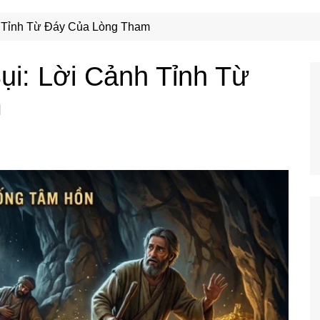
Công Nghệ
Ẩm Thực
h Tỉnh Từ Đáy Của Lòng Tham
Mẹo Vặt
ụi: Lời Cảnh Tỉnh Từ
m