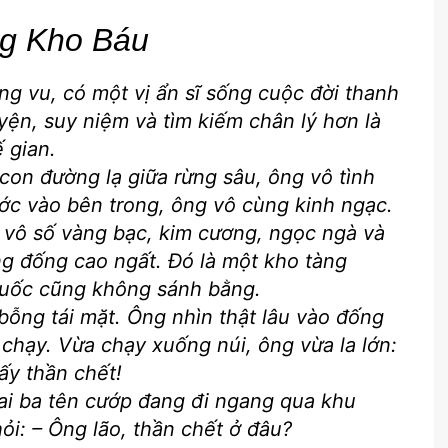
ng Kho Báu
g vu, có một vị ẩn sĩ sống cuộc đời thanh
yện, suy niệm và tìm kiếm chân lý hơn là
 gian.
con đường lạ giữa rừng sâu, ông vô tình
ớc vào bên trong, ông vô cùng kinh ngạc.
, vô số vàng bạc, kim cương, ngọc ngà và
ng đống cao ngất. Đó là một kho tàng
quốc cũng không sánh bằng.
 bỗng tái mặt. Ông nhìn thật lâu vào đống
 chạy. Vừa chạy xuống núi, ông vừa la lớn:
hấy thần chết!
tai ba tên cướp đang đi ngang qua khu
hỏi: – Ông lão, thần chết ở đâu?