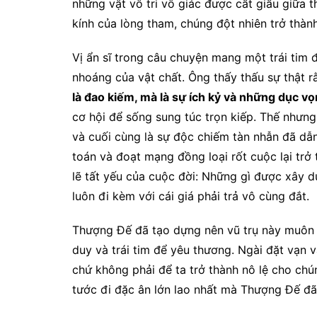
những vật vô tri vô giác được cất giấu giữa t
kính của lòng tham, chúng đột nhiên trở thành
Vị ẩn sĩ trong câu chuyện mang một trái tim 
nhoáng của vật chất. Ông thấy thấu sự thật r
là đao kiếm, mà là sự ích kỷ và những dục v
cơ hội để sống sung túc trọn kiếp. Thế nhưng, “
và cuối cùng là sự độc chiếm tàn nhẫn đã dẫn 
toán và đoạt mạng đồng loại rốt cuộc lại trở
lẽ tất yếu của cuộc đời: Những gì được xây d
luôn đi kèm với cái giá phải trả vô cùng đắt.
Thượng Đế đã tạo dựng nên vũ trụ này muôn 
duy và trái tim để yêu thương. Ngài đặt vạn 
chứ không phải để ta trở thành nô lệ cho chú
tước đi đặc ân lớn lao nhất mà Thượng Đế đã