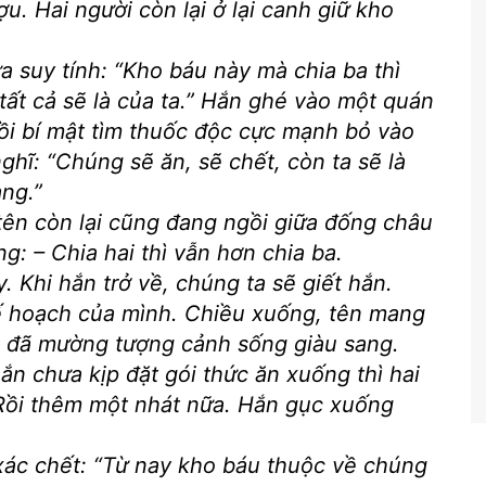
u. Hai người còn lại ở lại canh giữ kho
a suy tính:
“Kho báu này mà chia ba thì
tất cả sẽ là của ta.”
Hắn ghé vào một quán
rồi bí mật tìm thuốc độc cực mạnh bỏ vào
nghĩ:
“Chúng sẽ ăn, sẽ chết, còn ta sẽ là
ng.”
 tên còn lại cũng đang ngồi giữa đống châu
ng: – Chia hai thì vẫn hơn chia ba.
y. Khi hắn trở về, chúng ta sẽ giết hắn.
 kế hoạch của mình. Chiều xuống, tên mang
ầu đã mường tượng cảnh sống giàu sang.
n chưa kịp đặt gói thức ăn xuống thì hai
 Rồi thêm một nhát nữa. Hắn gục xuống
 xác chết: “Từ nay kho báu thuộc về chúng