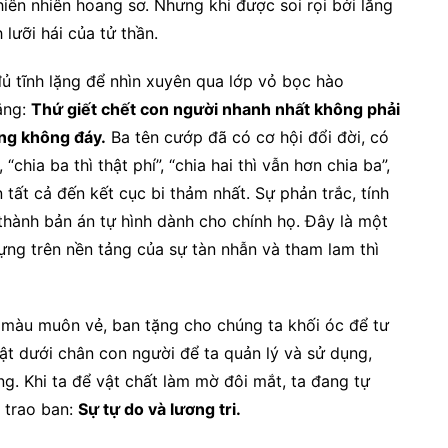
hiên nhiên hoang sơ. Nhưng khi được soi rọi bởi lăng
 lưỡi hái của tử thần.
đủ tĩnh lặng để nhìn xuyên qua lớp vỏ bọc hào
ằng:
Thứ giết chết con người nhanh nhất không phải
ọng không đáy.
Ba tên cướp đã có cơ hội đổi đời, có
chia ba thì thật phí”, “chia hai thì vẫn hơn chia ba”,
tất cả đến kết cục bi thảm nhất. Sự phản trắc, tính
 thành bản án tự hình dành cho chính họ. Đây là một
ựng trên nền tảng của sự tàn nhẫn và tham lam thì
màu muôn vẻ, ban tặng cho chúng ta khối óc để tư
vật dưới chân con người để ta quản lý và sử dụng,
ng. Khi ta để vật chất làm mờ đôi mắt, ta đang tự
 trao ban:
Sự tự do và lương tri.