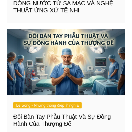
DÒNG NƯỚC TỪ SA MẠC VÀ NGHỆ
THUẬT ỨNG XỬ TẾ NHỊ
Lẽ Sống - Những thông điệp Ý nghĩa
Đôi Bàn Tay Phẫu Thuật Và Sự Đồng
Hành Của Thượng Đế