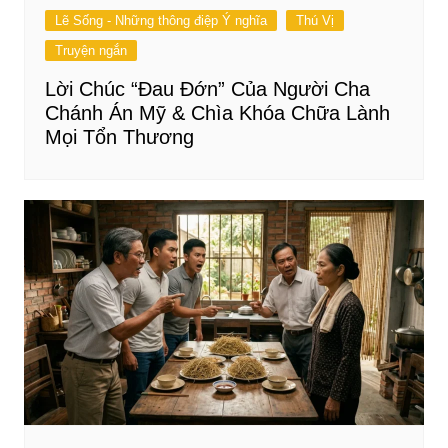
Lẽ Sống - Những thông điệp Ý nghĩa
Thú Vị
Truyện ngắn
Lời Chúc “Đau Đớn” Của Người Cha
Chánh Án Mỹ & Chìa Khóa Chữa Lành
Mọi Tổn Thương