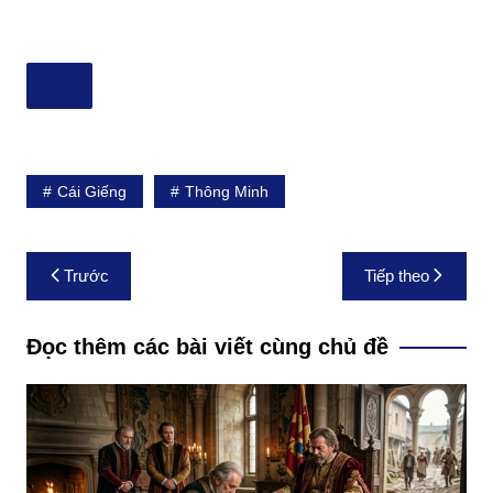
Cái Giếng
Thông Minh
Điều
Trước
Tiếp theo
hướng
bài
Đọc thêm các bài viết cùng chủ đề
viết