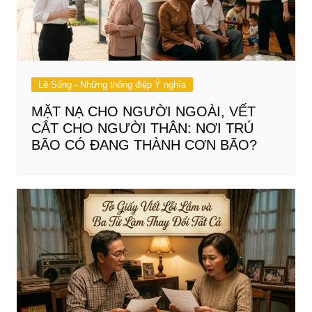
Lẽ Sống - Những thông điệp Ý nghĩa
MẶT NẠ CHO NGƯỜI NGOÀI, VẾT
CẮT CHO NGƯỜI THÂN: NƠI TRÚ
BÃO CÓ ĐANG THÀNH CƠN BÃO?