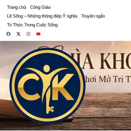
Chuyển
Trang chủ
Công Giáo
đến
Lẽ Sống – Những thông điệp Ý nghĩa
Truyện ngắn
phần
Tri Thức Trong Cuộc Sống
nội
dung