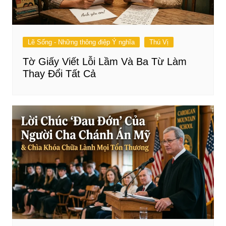
Lẽ Sống - Những thông điệp Ý nghĩa
Thú Vị
Tờ Giấy Viết Lỗi Lầm Và Ba Từ Làm
Thay Đổi Tất Cả