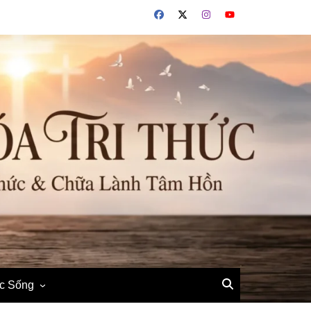
ộc Sống