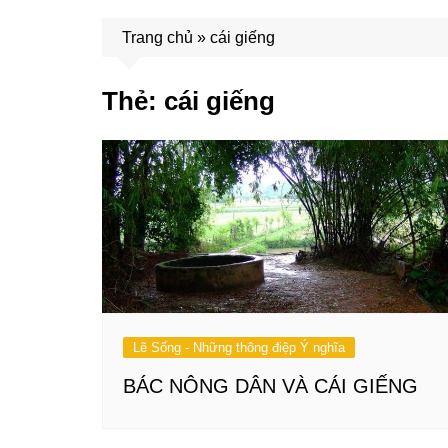
Trang chủ
»
cái giếng
Thẻ:
cái giếng
Lẽ Sống - Những thông điệp Ý nghĩa
BÁC NÔNG DÂN VÀ CÁI GIẾNG