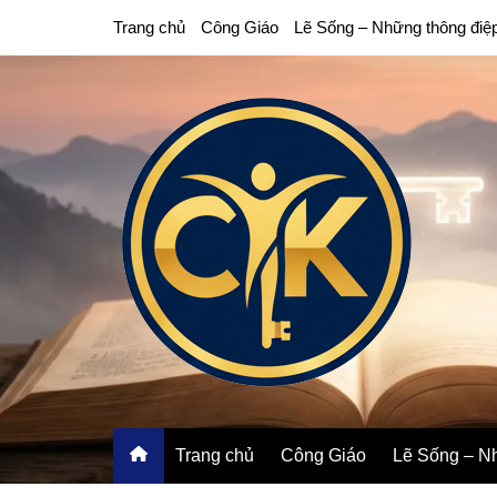
Chuyển
Trang chủ
Công Giáo
Lẽ Sống – Những thông điệ
đến
phần
nội
dung
Trang chủ
Công Giáo
Lẽ Sống – Nh