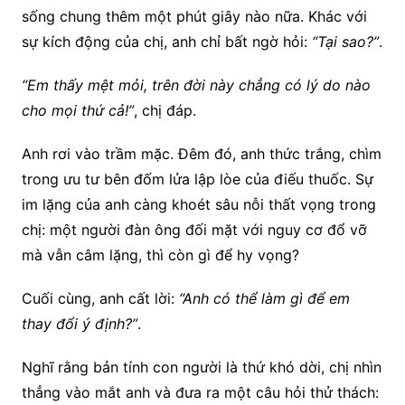
sống chung thêm một phút giây nào nữa. Khác với
sự kích động của chị, anh chỉ bất ngờ hỏi:
“Tại sao?”
.
“Em thấy mệt mỏi, trên đời này chẳng có lý do nào
cho mọi thứ cả!”
, chị đáp.
Anh rơi vào trầm mặc. Đêm đó, anh thức trắng, chìm
trong ưu tư bên đốm lửa lập lòe của điếu thuốc. Sự
im lặng của anh càng khoét sâu nỗi thất vọng trong
chị: một người đàn ông đối mặt với nguy cơ đổ vỡ
mà vẫn câm lặng, thì còn gì để hy vọng?
Cuối cùng, anh cất lời:
“Anh có thể làm gì để em
thay đổi ý định?”
.
Nghĩ rằng bản tính con người là thứ khó dời, chị nhìn
thẳng vào mắt anh và đưa ra một câu hỏi thử thách: