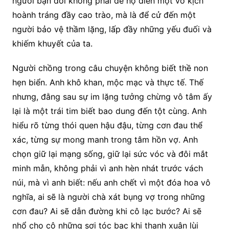
người bạn đời không phải để họ diễn một vở kịch
hoành tráng đầy cao trào, mà là để cử đến một
người bảo vệ thầm lặng, lấp đầy những yếu đuối và
khiếm khuyết của ta.
Người chồng trong câu chuyện không biết thề non
hẹn biển. Anh khô khan, mộc mạc và thực tế. Thế
nhưng, đằng sau sự im lặng tưởng chừng vô tâm ấy
lại là một trái tim biết bao dung đến tột cùng. Anh
hiểu rõ từng thói quen hậu đậu, từng cơn đau thể
xác, từng sự mong manh trong tâm hồn vợ. Anh
chọn giữ lại mạng sống, giữ lại sức vóc và đôi mắt
minh mẫn, không phải vì anh hèn nhát trước vách
núi, mà vì anh biết: nếu anh chết vì một đóa hoa vô
nghĩa, ai sẽ là người chà xát bụng vợ trong những
cơn đau? Ai sẽ dẫn đường khi cô lạc bước? Ai sẽ
nhổ cho cô những sợi tóc bạc khi thanh xuân lùi