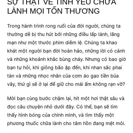
SỰ THẬT VỀ TÌNH YÊU CHỮA
LÀNH MỌI TỔN THƯƠNG
Trong hành trình rong ruổi của đời người, chúng ta
thường dễ bị thu hút bởi những điều lấp lánh, lãng
mạn như một thước phim diễm lệ. Chúng ta khao
khát một người bạn đời hoàn hảo, những lời có cánh
và những khoảnh khắc bùng cháy. Nhưng có bao giờ
bạn tự hỏi, khi giông bão ập đến, khi nhan sắc phai
tàn và những nhọc nhằn của cơm áo gạo tiền bủa
vây, thứ gì sẽ ở lại để giữ cho mái ấm không rạn vỡ?
Mời bạn cùng bước chậm lại, hít một hơi thật sâu và
đọc câu chuyện nhỏ dưới đây. Có thể, bạn sẽ tìm
thấy hình bóng của chính mình, và tìm thấy một
phương thuốc chữa lành cho tâm hồn đang mệt mỏi.