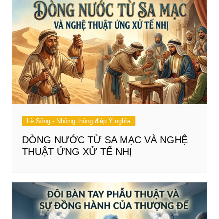
Lẽ Sống - Những thông điệp Ý nghĩa
DÒNG NƯỚC TỪ SA MẠC VÀ NGHỆ
THUẬT ỨNG XỬ TẾ NHỊ