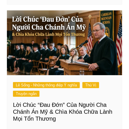
Lẽ Sống - Những thông điệp Ý nghĩa
Thú Vị
Truyện ngắn
Lời Chúc “Đau Đớn” Của Người Cha
Chánh Án Mỹ & Chìa Khóa Chữa Lành
Mọi Tổn Thương