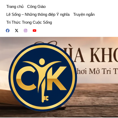
Chuyển
Trang chủ
Công Giáo
đến
Lẽ Sống – Những thông điệp Ý nghĩa
Truyện ngắn
phần
Tri Thức Trong Cuộc Sống
nội
dung