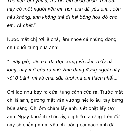
Thế nên, em yêu ạ, trừ phi em chắc chắn trên đời
này có một người yêu em hơn anh đã yêu em… còn
nếu không, anh không thể đi hái bông hoa đó cho
em, và chết.”
Nước mắt chị rơi lã chã, làm nhòe cả những dòng
chữ cuối cùng của anh:
“…Bây giờ, nếu em đã đọc xong và cảm thấy hài
lòng, hãy mở cửa ra nhé. Anh đang đứng ngoài này
với ổ bánh mì và chai sữa tươi mà em thích nhất…”
Chị lao như bay ra cửa, tung cánh cửa ra. Trước mắt
chị là anh, gương mặt vẫn vương nét lo âu, tay bưng
bữa sáng. Chị ôm chầm lấy anh, siết chặt lấy tay
anh. Ngay khoảnh khắc ấy, chị hiểu ra rằng trên đời
này sẽ chẳng có ai yêu chị bằng cái cách anh đã