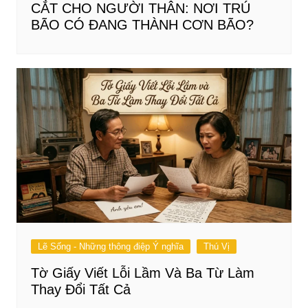
CẮT CHO NGƯỜI THÂN: NƠI TRÚ
BÃO CÓ ĐANG THÀNH CƠN BÃO?
Lẽ Sống - Những thông điệp Ý nghĩa
Thú Vị
Tờ Giấy Viết Lỗi Lầm Và Ba Từ Làm
Thay Đổi Tất Cả