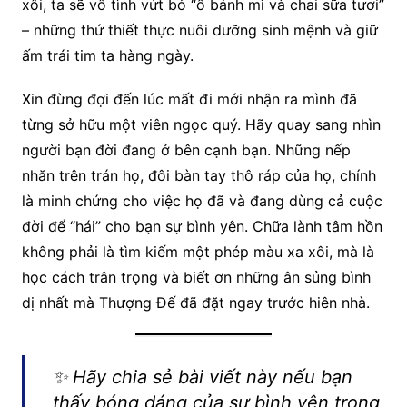
xôi, ta sẽ vô tình vứt bỏ “ổ bánh mì và chai sữa tươi”
– những thứ thiết thực nuôi dưỡng sinh mệnh và giữ
ấm trái tim ta hàng ngày.
Xin đừng đợi đến lúc mất đi mới nhận ra mình đã
từng sở hữu một viên ngọc quý. Hãy quay sang nhìn
người bạn đời đang ở bên cạnh bạn. Những nếp
nhăn trên trán họ, đôi bàn tay thô ráp của họ, chính
là minh chứng cho việc họ đã và đang dùng cả cuộc
đời để “hái” cho bạn sự bình yên. Chữa lành tâm hồn
không phải là tìm kiếm một phép màu xa xôi, mà là
học cách trân trọng và biết ơn những ân sủng bình
dị nhất mà Thượng Đế đã đặt ngay trước hiên nhà.
✨ Hãy chia sẻ bài viết này nếu bạn
thấy bóng dáng của sự bình yên trong