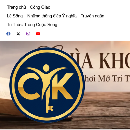
Chuyển
Trang chủ
Công Giáo
đến
Lẽ Sống – Những thông điệp Ý nghĩa
Truyện ngắn
phần
Tri Thức Trong Cuộc Sống
nội
dung