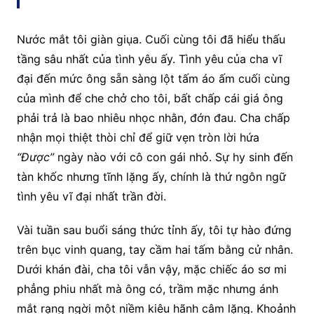
Nước mắt tôi giàn giụa. Cuối cùng tôi đã hiểu thấu
tầng sâu nhất của tình yêu ấy. Tình yêu của cha vĩ
đại đến mức ông sẵn sàng lột tấm áo ấm cuối cùng
của mình để che chở cho tôi, bất chấp cái giá ông
phải trả là bao nhiêu nhọc nhằn, đớn đau. Cha chấp
nhận mọi thiệt thòi chỉ để giữ vẹn tròn lời hứa
“Được”
ngày nào với cô con gái nhỏ. Sự hy sinh đến
tàn khốc nhưng tĩnh lặng ấy, chính là thứ ngôn ngữ
tình yêu vĩ đại nhất trần đời.
Vài tuần sau buổi sáng thức tỉnh ấy, tôi tự hào đứng
trên bục vinh quang, tay cầm hai tấm bằng cử nhân.
Dưới khán đài, cha tôi vẫn vậy, mặc chiếc áo sơ mi
phẳng phiu nhất mà ông có, trầm mặc nhưng ánh
mắt rạng ngời một niềm kiêu hãnh câm lặng. Khoảnh