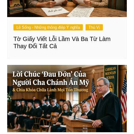
Lẽ Sống - Những thông điệp Ý nghĩa
Thú Vị
Tờ Giấy Viết Lỗi Lầm Và Ba Từ Làm
Thay Đổi Tất Cả