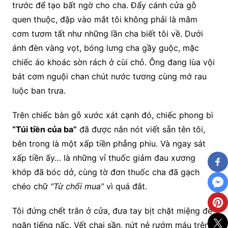
trước để tạo bất ngờ cho cha. Đẩy cánh cửa gỗ
quen thuộc, đập vào mắt tôi không phải là mâm
cơm tươm tất như những lần cha biết tôi về. Dưới
ánh đèn vàng vọt, bóng lưng cha gầy guộc, mặc
chiếc áo khoác sờn rách ở cùi chỏ. Ông đang lùa vội
bát cơm nguội chan chút nước tương cùng mớ rau
luộc ban trưa.
Trên chiếc bàn gỗ xước xát cạnh đó, chiếc phong bì
“Túi tiền của ba”
đã được nắn nót viết sẵn tên tôi,
bên trong là một xấp tiền phẳng phiu. Và ngay sát
xấp tiền ấy… là những vỉ thuốc giảm đau xương
khớp đã bóc dở, cùng tờ đơn thuốc cha đã gạch
chéo chữ
“Từ chối mua”
vì quá đắt.
Tôi đứng chết trân ở cửa, đưa tay bịt chặt miệng để
ngăn tiếng nấc. Vết chai sần, nứt nẻ rướm máu trên