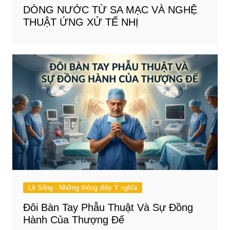
DÒNG NƯỚC TỪ SA MẠC VÀ NGHỆ
THUẬT ỨNG XỬ TẾ NHỊ
Lẽ Sống - Những thông điệp Ý nghĩa
Đôi Bàn Tay Phẫu Thuật Và Sự Đồng
Hành Của Thượng Đế