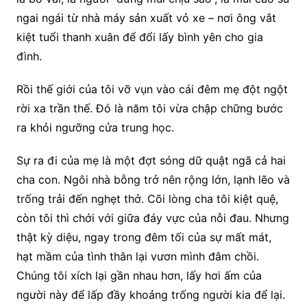
ngai ngái từ nhà máy sản xuất vỏ xe – nơi ông vắt
kiệt tuổi thanh xuân để đổi lấy bình yên cho gia
đình.
Rồi thế giới của tôi vỡ vụn vào cái đêm mẹ đột ngột
rời xa trần thế. Đó là năm tôi vừa chập chững bước
ra khỏi ngưỡng cửa trung học.
Sự ra đi của mẹ là một đợt sóng dữ quật ngã cả hai
cha con. Ngôi nhà bỗng trở nên rộng lớn, lạnh lẽo và
trống trải đến nghẹt thở. Cõi lòng cha tôi kiệt quệ,
còn tôi thì chới với giữa đáy vực của nỗi đau. Nhưng
thật kỳ diệu, ngay trong đêm tối của sự mất mát,
hạt mầm của tình thân lại vươn mình đâm chồi.
Chúng tôi xích lại gần nhau hơn, lấy hơi ấm của
người này để lấp đầy khoảng trống người kia để lại.