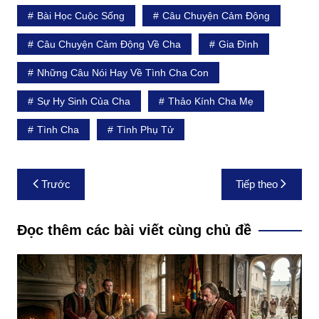
Bài Học Cuộc Sống
Câu Chuyện Cảm Động
Câu Chuyện Cảm Động Về Cha
Gia Đình
Những Câu Nói Hay Về Tình Cha Con
Sự Hy Sinh Của Cha
Thảo Kính Cha Mẹ
Tình Cha
Tình Phụ Tử
Điều
Trước
Tiếp theo
hướng
bài
Đọc thêm các bài viết cùng chủ đề
viết