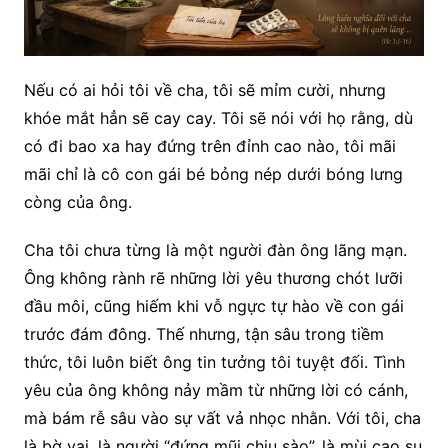
Nếu có ai hỏi tôi về cha, tôi sẽ mỉm cười, nhưng
khóe mắt hẳn sẽ cay cay. Tôi sẽ nói với họ rằng, dù
có đi bao xa hay đứng trên đỉnh cao nào, tôi mãi
mãi chỉ là cô con gái bé bỏng nép dưới bóng lưng
còng của ông.
Cha tôi chưa từng là một người đàn ông lãng mạn.
Ông không rành rẽ những lời yêu thương chót lưỡi
đầu môi, cũng hiếm khi vỗ ngực tự hào về con gái
trước đám đông. Thế nhưng, tận sâu trong tiềm
thức, tôi luôn biết ông tin tưởng tôi tuyệt đối. Tình
yêu của ông không nảy mầm từ những lời có cánh,
mà bám rễ sâu vào sự vất vả nhọc nhằn. Với tôi, cha
là bờ vai, là người “đứng mũi chịu sào”, là mùi cao su