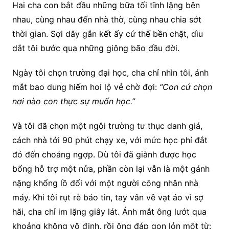
Hai cha con bắt đầu những bữa tối tĩnh lặng bên
nhau, cùng nhau đến nhà thờ, cùng nhau chia sớt
thời gian. Sợi dây gắn kết ấy cứ thế bền chặt, dìu
dắt tôi bước qua những giông bão đầu đời.
Ngày tôi chọn trường đại học, cha chỉ nhìn tôi, ánh
mắt bao dung hiếm hoi lộ vẻ chờ đợi:
“Con cứ chọn
nơi nào con thực sự muốn học.”
Và tôi đã chọn một ngôi trường tư thục danh giá,
cách nhà tới 90 phút chạy xe, với mức học phí đắt
đỏ đến choáng ngợp. Dù tôi đã giành được học
bổng hỗ trợ một nửa, phần còn lại vẫn là một gánh
nặng khổng lồ đối với một người công nhân nhà
máy. Khi tôi rụt rè báo tin, tay vân vê vạt áo vì sợ
hãi, cha chỉ im lặng giây lát. Ánh mắt ông lướt qua
khoảng không vô định, rồi ông đáp gọn lỏn một từ: