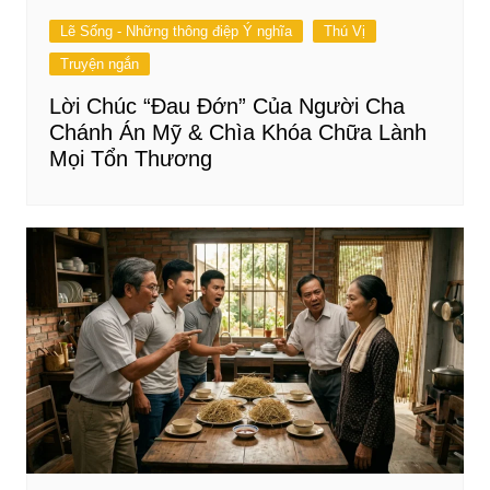
Lẽ Sống - Những thông điệp Ý nghĩa
Thú Vị
Truyện ngắn
Lời Chúc “Đau Đớn” Của Người Cha
Chánh Án Mỹ & Chìa Khóa Chữa Lành
Mọi Tổn Thương