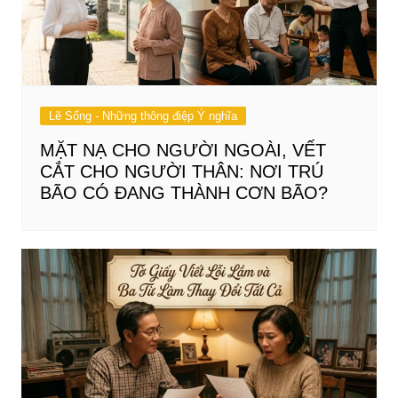
Lẽ Sống - Những thông điệp Ý nghĩa
MẶT NẠ CHO NGƯỜI NGOÀI, VẾT
CẮT CHO NGƯỜI THÂN: NƠI TRÚ
BÃO CÓ ĐANG THÀNH CƠN BÃO?