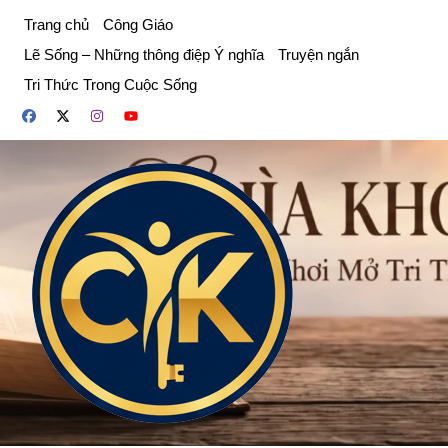
Chuyển
Trang chủ
Công Giáo
đến
Lẽ Sống – Những thông điệp Ý nghĩa
Truyện ngắn
phần
Tri Thức Trong Cuộc Sống
nội
dung