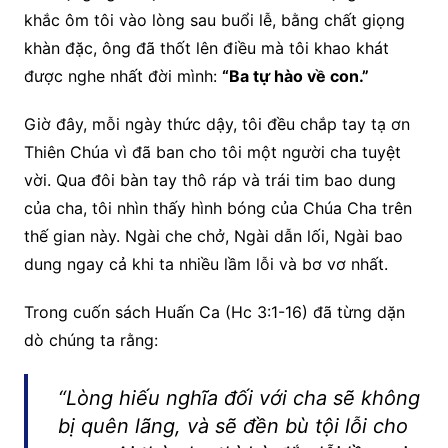
khắc ôm tôi vào lòng sau buổi lễ, bằng chất giọng
khàn đặc, ông đã thốt lên điều mà tôi khao khát
được nghe nhất đời mình:
“Ba tự hào về con.”
Giờ đây, mỗi ngày thức dậy, tôi đều chắp tay tạ ơn
Thiên Chúa vì đã ban cho tôi một người cha tuyệt
vời. Qua đôi bàn tay thô ráp và trái tim bao dung
của cha, tôi nhìn thấy hình bóng của Chúa Cha trên
thế gian này. Ngài che chở, Ngài dẫn lối, Ngài bao
dung ngay cả khi ta nhiều lầm lỗi và bơ vơ nhất.
Trong cuốn sách Huấn Ca (Hc 3:1-16) đã từng dặn
dò chúng ta rằng:
“Lòng hiếu nghĩa đối với cha sẽ không
bị quên lãng, và sẽ đền bù tội lỗi cho