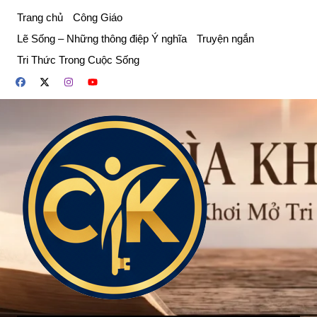
Chuyển
Trang chủ
Công Giáo
đến
Lẽ Sống – Những thông điệp Ý nghĩa
Truyện ngắn
phần
Tri Thức Trong Cuộc Sống
nội
dung