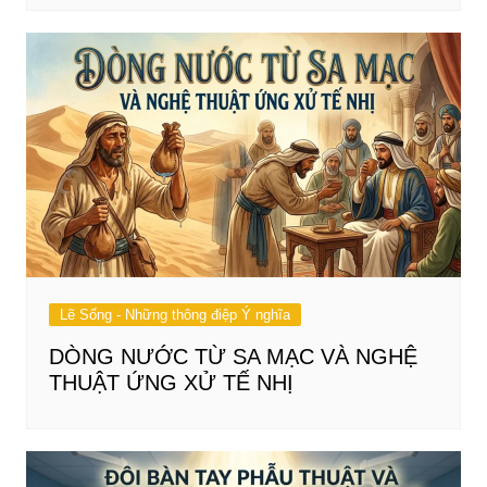
Lẽ Sống - Những thông điệp Ý nghĩa
DÒNG NƯỚC TỪ SA MẠC VÀ NGHỆ
THUẬT ỨNG XỬ TẾ NHỊ