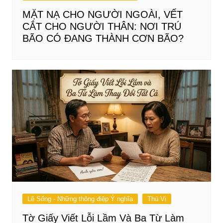
MẶT NẠ CHO NGƯỜI NGOÀI, VẾT
CẮT CHO NGƯỜI THÂN: NƠI TRÚ
BÃO CÓ ĐANG THÀNH CƠN BÃO?
Lẽ Sống - Những thông điệp Ý nghĩa
Thú Vị
Tờ Giấy Viết Lỗi Lầm Và Ba Từ Làm