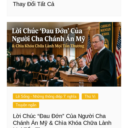
Thay Đổi Tất Cả
Lẽ Sống - Những thông điệp Ý nghĩa
Thú Vị
Truyện ngắn
Lời Chúc “Đau Đớn” Của Người Cha
Chánh Án Mỹ & Chìa Khóa Chữa Lành