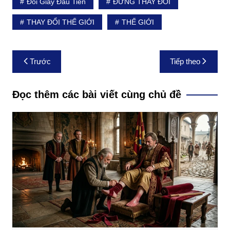
Đôi Giày Đầu Tiên
ĐỪNG THAY ĐỔI
THAY ĐỔI THẾ GIỚI
THẾ GIỚI
Điều
Trước
Tiếp theo
hướng
bài
Đọc thêm các bài viết cùng chủ đề
viết