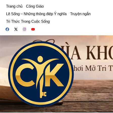
Chuyển
Trang chủ
Công Giáo
đến
Lẽ Sống – Những thông điệp Ý nghĩa
Truyện ngắn
phần
Tri Thức Trong Cuộc Sống
nội
dung